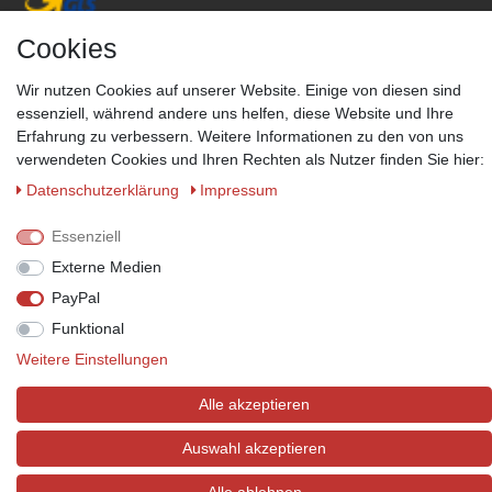
Cookies
Zahlungsmöglichkeiten
Wir behalten uns das Recht vor im Einzelfall bestimmte
Wir nutzen Cookies auf unserer Website. Einige von diesen sind
Zahlungsarten auszuschließen.
Mehr Informationen
essenziell, während andere uns helfen, diese Website und Ihre
Erfahrung zu verbessern. Weitere Informationen zu den von uns
verwendeten Cookies und Ihren Rechten als Nutzer finden Sie hier:
Daten­schutz­erklärung
Impressum
© Copyright 2026 Marabella´s | Alle Rechte vorbehalten. | Grundpreise
siehe Artikeldetails.
Essenziell
Externe Medien
PayPal
Funktional
Weitere Einstellungen
Alle akzeptieren
Auswahl akzeptieren