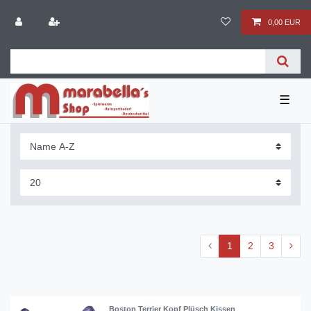
0,00 EUR
☰
1
2
3
Boston Terrier Kopf Plüsch Kissen