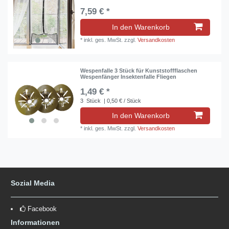
7,59 € *
In den Warenkorb
*
inkl. ges. MwSt.
zzgl.
Versandkosten
Wespenfalle 3 Stück für Kunststoffflaschen
Wespenfänger Insektenfalle Fliegen
1,49 € *
3
Stück
| 0,50 € / Stück
In den Warenkorb
*
inkl. ges. MwSt.
zzgl.
Versandkosten
Sozial Media
Facebook
Informationen