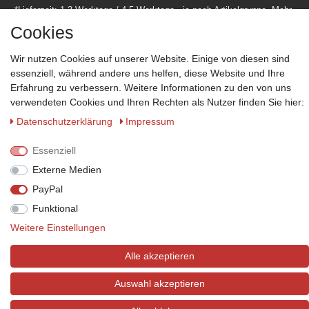
*Lieferzeit: 1-3 Werktage / 4-5 Werktage - je nach Artikelgruppe.
Mehr
Informationen
Cookies
Wir nutzen Cookies auf unserer Website. Einige von diesen sind
essenziell, während andere uns helfen, diese Website und Ihre
Erfahrung zu verbessern. Weitere Informationen zu den von uns
verwendeten Cookies und Ihren Rechten als Nutzer finden Sie hier:
Zahlungsmöglichkeiten
Daten­schutz­erklärung
Impressum
Wir behalten uns das Recht vor im Einzelfall bestimmte
Zahlungsarten auszuschließen.
Mehr Informationen
Essenziell
Externe Medien
PayPal
Funktional
© Copyright 2026 Marabella´s | Alle Rechte vorbehalten. | Grundpreise
siehe Artikeldetails.
Weitere Einstellungen
Alle akzeptieren
Auswahl akzeptieren