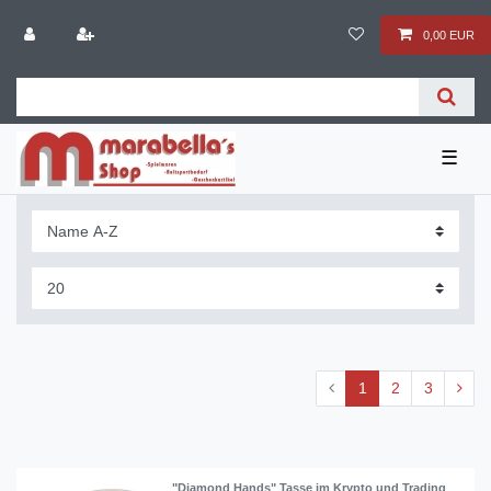
0,00 EUR
☰
1
2
3
"Diamond Hands" Tasse im Krypto und Trading