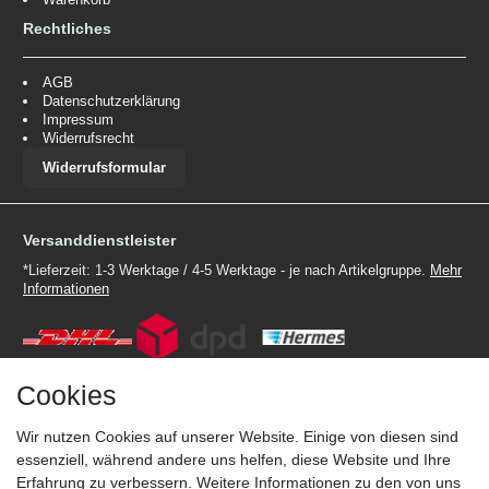
Rechtliches
AGB
Datenschutzerklärung
Impressum
Widerrufsrecht
Widerrufsformular
Versanddienstleister
*Lieferzeit: 1-3 Werktage / 4-5 Werktage - je nach Artikelgruppe.
Mehr
Informationen
Cookies
Zahlungsmöglichkeiten
Wir nutzen Cookies auf unserer Website. Einige von diesen sind
Wir behalten uns das Recht vor im Einzelfall bestimmte
essenziell, während andere uns helfen, diese Website und Ihre
Zahlungsarten auszuschließen.
Mehr Informationen
Erfahrung zu verbessern. Weitere Informationen zu den von uns