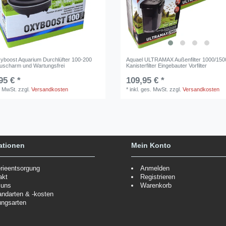
yboost Aquarium Durchlüfter 100-200
Aquael ULTRAMAX Außenfilter 1000/150
uscharm und Wartungsfrei
Kanisterfilter Eingebauter Vorfilter
95 € *
109,95 € *
. MwSt.
zzgl.
Versandkosten
*
inkl. ges. MwSt.
zzgl.
Versandkosten
ationen
Mein Konto
erieentsorgung
Anmelden
akt
Registrieren
 uns
Warenkorb
andarten & -kosten
ungsarten