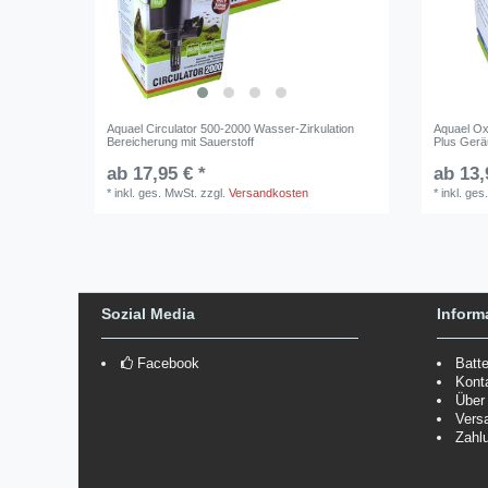
Aquael Circulator 500-2000 Wasser-Zirkulation
Aquael Ox
Bereicherung mit Sauerstoff
Plus Gerä
ab 17,95 € *
ab 13,
*
inkl. ges. MwSt.
zzgl.
Versandkosten
*
inkl. ges
Sozial Media
Inform
Facebook
Batt
Kont
Über
Vers
Zahl