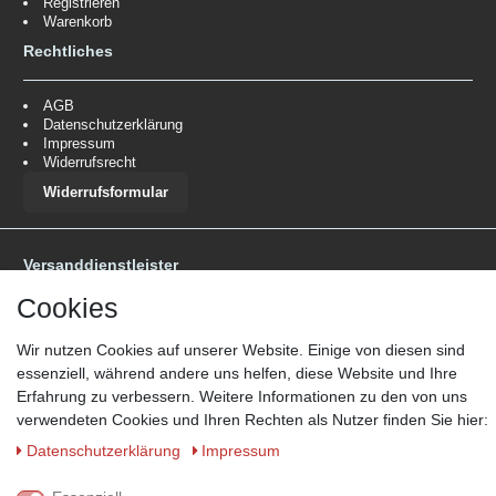
Registrieren
Warenkorb
Rechtliches
AGB
Datenschutzerklärung
Impressum
Widerrufsrecht
Widerrufsformular
Versanddienstleister
*Lieferzeit: 1-3 Werktage / 4-5 Werktage - je nach Artikelgruppe.
Mehr
Cookies
Informationen
Wir nutzen Cookies auf unserer Website. Einige von diesen sind
essenziell, während andere uns helfen, diese Website und Ihre
Erfahrung zu verbessern. Weitere Informationen zu den von uns
verwendeten Cookies und Ihren Rechten als Nutzer finden Sie hier:
Daten­schutz­erklärung
Impressum
Zahlungsmöglichkeiten
Wir behalten uns das Recht vor im Einzelfall bestimmte