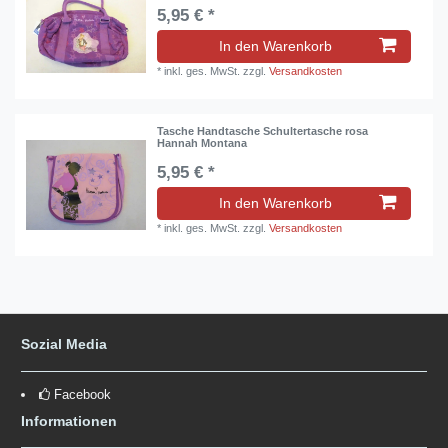
5,95 € *
In den Warenkorb
*
inkl. ges. MwSt.
zzgl.
Versandkosten
Tasche Handtasche Schultertasche rosa
Hannah Montana
5,95 € *
In den Warenkorb
*
inkl. ges. MwSt.
zzgl.
Versandkosten
Sozial Media
Facebook
Informationen