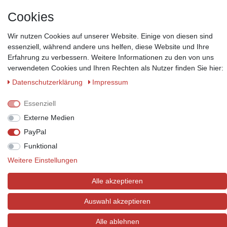
*Lieferzeit: 1-3 Werktage / 4-5 Werktage - je nach Artikelgruppe.
Mehr
Informationen
Cookies
Wir nutzen Cookies auf unserer Website. Einige von diesen sind
essenziell, während andere uns helfen, diese Website und Ihre
Erfahrung zu verbessern. Weitere Informationen zu den von uns
verwendeten Cookies und Ihren Rechten als Nutzer finden Sie hier:
Zahlungsmöglichkeiten
Daten­schutz­erklärung
Impressum
Wir behalten uns das Recht vor im Einzelfall bestimmte
Zahlungsarten auszuschließen.
Mehr Informationen
Essenziell
Externe Medien
PayPal
Funktional
© Copyright 2026 Marabella´s | Alle Rechte vorbehalten. | Grundpreise
siehe Artikeldetails.
Weitere Einstellungen
Alle akzeptieren
Auswahl akzeptieren
Alle ablehnen