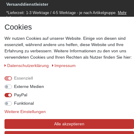
Versanddienstleister
*Lieferzeit: 1-3 Werktage / 4-5 Werktage - je nach Artikelgruppe.
Mehr
Informationen
Cookies
Wir nutzen Cookies auf unserer Website. Einige von diesen sind
essenziell, während andere uns helfen, diese Website und Ihre
Erfahrung zu verbessern. Weitere Informationen zu den von uns
Zahlungsmöglichkeiten
verwendeten Cookies und Ihren Rechten als Nutzer finden Sie hier:
Wir behalten uns das Recht vor im Einzelfall bestimmte
Daten­schutz­erklärung
Impressum
Zahlungsarten auszuschließen.
Mehr Informationen
Essenziell
Externe Medien
PayPal
© Copyright 2026 Marabella´s | Alle Rechte vorbehalten. | Grundpreise
Funktional
siehe Artikeldetails.
Weitere Einstellungen
Alle akzeptieren