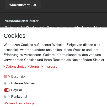
Widerrufsformular
Versanddienstleister
*Lieferzeit: 1-3 Werktage / 4-5 Werktage - je nach Artikelgruppe.
Mehr
Informationen
Cookies
Wir nutzen Cookies auf unserer Website. Einige von diesen sind
essenziell, während andere uns helfen, diese Website und Ihre
Erfahrung zu verbessern. Weitere Informationen zu den von uns
verwendeten Cookies und Ihren Rechten als Nutzer finden Sie hier:
Zahlungsmöglichkeiten
Daten­schutz­erklärung
Impressum
Wir behalten uns das Recht vor im Einzelfall bestimmte
Zahlungsarten auszuschließen.
Mehr Informationen
Essenziell
Externe Medien
PayPal
© Copyright 2026 Marabella´s | Alle Rechte vorbehalten. | Grundpreise
Funktional
siehe Artikeldetails.
Weitere Einstellungen