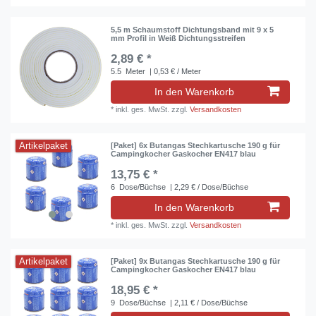
5,5 m Schaumstoff Dichtungsband mit 9 x 5
mm Profil in Weiß Dichtungsstreifen
2,89 € *
5.5
Meter
| 0,53 € / Meter
In den Warenkorb
*
inkl. ges. MwSt.
zzgl.
Versandkosten
Artikelpaket
[Paket] 6x Butangas Stechkartusche 190 g für
Campingkocher Gaskocher EN417 blau
13,75 € *
6
Dose/Büchse
| 2,29 € / Dose/Büchse
In den Warenkorb
*
inkl. ges. MwSt.
zzgl.
Versandkosten
Artikelpaket
[Paket] 9x Butangas Stechkartusche 190 g für
Campingkocher Gaskocher EN417 blau
18,95 € *
9
Dose/Büchse
| 2,11 € / Dose/Büchse