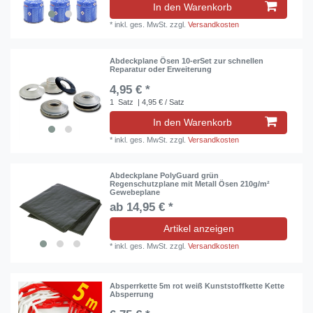
In den Warenkorb
*
inkl. ges. MwSt.
zzgl.
Versandkosten
Abdeckplane Ösen 10-erSet zur schnellen
Reparatur oder Erweiterung
4,95 € *
1
Satz
| 4,95 € / Satz
In den Warenkorb
*
inkl. ges. MwSt.
zzgl.
Versandkosten
Abdeckplane PolyGuard grün
Regenschutzplane mit Metall Ösen 210g/m²
Gewebeplane
ab 14,95 € *
Artikel anzeigen
*
inkl. ges. MwSt.
zzgl.
Versandkosten
Absperrkette 5m rot weiß Kunststoffkette Kette
Absperrung