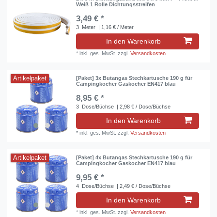
Weiß 1 Rolle Dichtungsstreifen
3,49 € *
3
Meter
| 1,16 € / Meter
In den Warenkorb
*
inkl. ges. MwSt.
zzgl.
Versandkosten
Artikelpaket
[Paket] 3x Butangas Stechkartusche 190 g für
Campingkocher Gaskocher EN417 blau
8,95 € *
3
Dose/Büchse
| 2,98 € / Dose/Büchse
In den Warenkorb
*
inkl. ges. MwSt.
zzgl.
Versandkosten
Artikelpaket
[Paket] 4x Butangas Stechkartusche 190 g für
Campingkocher Gaskocher EN417 blau
9,95 € *
4
Dose/Büchse
| 2,49 € / Dose/Büchse
In den Warenkorb
*
inkl. ges. MwSt.
zzgl.
Versandkosten