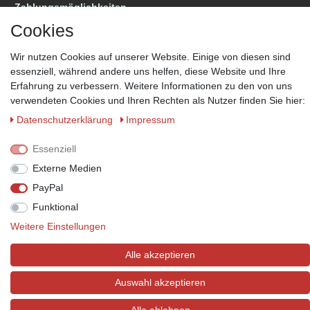
Zahlungsmöglichkeiten
Wir behalten uns das Recht vor im Einzelfall bestimmte
Cookies
Zahlungsarten auszuschließen.
Mehr Informationen
Wir nutzen Cookies auf unserer Website. Einige von diesen sind
essenziell, während andere uns helfen, diese Website und Ihre
Erfahrung zu verbessern. Weitere Informationen zu den von uns
verwendeten Cookies und Ihren Rechten als Nutzer finden Sie hier:
© Copyright 2026 Marabella´s | Alle Rechte vorbehalten. | Grundpreise
siehe Artikeldetails.
Daten­schutz­erklärung
Impressum
Essenziell
Externe Medien
PayPal
Funktional
Weitere Einstellungen
Alle akzeptieren
Auswahl akzeptieren