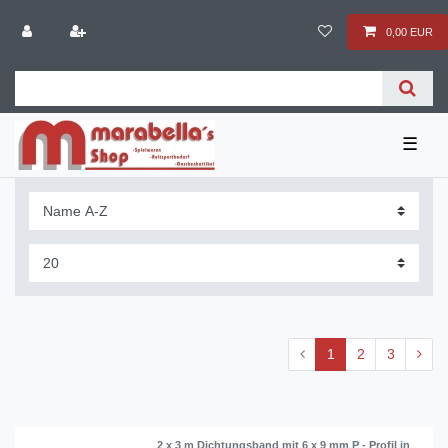
0,00 EUR
☰
1
2
3
2 x 3 m Dichtungsband mit 6 x 9 mm P - Profil in