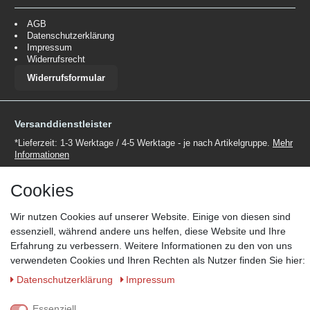
AGB
Datenschutzerklärung
Impressum
Widerrufsrecht
Widerrufsformular
Versanddienstleister
*Lieferzeit: 1-3 Werktage / 4-5 Werktage - je nach Artikelgruppe.
Mehr
Informationen
Cookies
Wir nutzen Cookies auf unserer Website. Einige von diesen sind
essenziell, während andere uns helfen, diese Website und Ihre
Zahlungsmöglichkeiten
Erfahrung zu verbessern. Weitere Informationen zu den von uns
verwendeten Cookies und Ihren Rechten als Nutzer finden Sie hier:
Wir behalten uns das Recht vor im Einzelfall bestimmte
Zahlungsarten auszuschließen.
Mehr Informationen
Daten­schutz­erklärung
Impressum
Essenziell