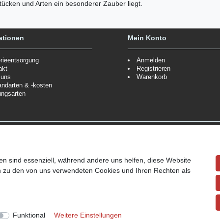
ücken und Arten ein besonderer Zauber liegt.
ationen
Mein Konto
erieentsorgung
Anmelden
akt
Registrieren
 uns
Warenkorb
andarten & -kosten
ungsarten
Zahlungsmöglichkeiten
ppe.
Mehr Informationen
Wir behalten uns das Recht vor
Informationen
en sind essenziell, während andere uns helfen, diese Website
en zu den von uns verwendeten Cookies und Ihren Rechten als
ndpreise siehe Artikeldetails.
Funktional
Weitere Einstellungen