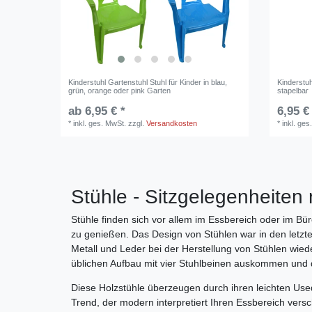
Kinderstuhl Gartenstuhl Stuhl für Kinder in blau,
Kinderstuh
grün, orange oder pink Garten
stapelbar
ab 6,95 € *
6,95 €
*
inkl. ges. MwSt.
zzgl.
Versandkosten
*
inkl. ges
Stühle - Sitzgelegenheiten 
Stühle finden sich vor allem im Essbereich oder im B
zu genießen. Das Design von Stühlen war in den letz
Metall und Leder bei der Herstellung von Stühlen wied
üblichen Aufbau mit vier Stuhlbeinen auskommen und 
Diese Holzstühle überzeugen durch ihren leichten Used 
Trend, der modern interpretiert Ihren Essbereich ver