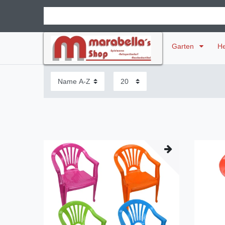
Garten
H