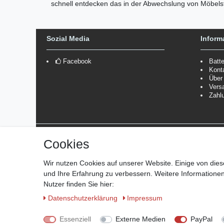
schnell entdecken das in der Abwechslung von Möbelst
Sozial Media
Inform
Facebook
Batt
Kont
Über
Vers
Zahl
Versanddienstleister
Cookies
*Lieferzeit: 1-3 Werktage / 4-5 Werktage - je nach Artikelgru
Wir nutzen Cookies auf unserer Website. Einige von dies
und Ihre Erfahrung zu verbessern. Weitere Information
Nutzer finden Sie hier:
Daten­schutz­erklärung
Impressum
© Copyright 2026 Marabella´s | Alle Rechte vorbehalten. | Gru
Essenziell
Externe Medien
PayPal