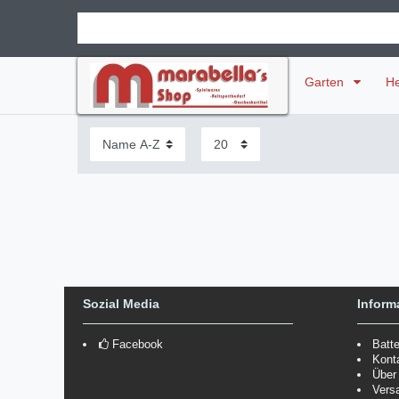
Garten
H
Sozial Media
Inform
Facebook
Batt
Kont
Über
Vers