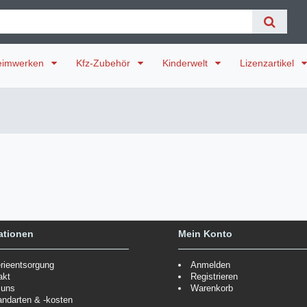
eimwerken
Kfz-Zubehör
Kinderwelt
Lizenzartikel
ationen
Mein Konto
erieentsorgung
Anmelden
akt
Registrieren
 uns
Warenkorb
andarten & -kosten