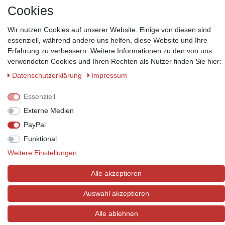
Informationen
Cookies
Wir nutzen Cookies auf unserer Website. Einige von diesen sind
essenziell, während andere uns helfen, diese Website und Ihre
Erfahrung zu verbessern. Weitere Informationen zu den von uns
verwendeten Cookies und Ihren Rechten als Nutzer finden Sie hier:
Zahlungsmöglichkeiten
Daten­schutz­erklärung
Impressum
Wir behalten uns das Recht vor im Einzelfall bestimmte
Zahlungsarten auszuschließen.
Mehr Informationen
Essenziell
Externe Medien
PayPal
Funktional
© Copyright 2026 Marabella´s | Alle Rechte vorbehalten. | Grundpreise
siehe Artikeldetails.
Weitere Einstellungen
Alle akzeptieren
Auswahl akzeptieren
Alle ablehnen