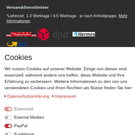
Versanddienstleister
*Lieferzeit: 1-3 Werktage / 4-5 Werktage - je nach Artikelgruppe.
Mehr
Informationen
Cookies
Zahlungsmöglichkeiten
Wir behalten uns das Recht vor im Einzelfall bestimmte
Wir nutzen Cookies auf unserer Website. Einige von diesen sind
Zahlungsarten auszuschließen.
Mehr Informationen
essenziell, während andere uns helfen, diese Website und Ihre
Erfahrung zu verbessern. Weitere Informationen zu den von uns
verwendeten Cookies und Ihren Rechten als Nutzer finden Sie hier:
Daten­schutz­erklärung
Impressum
© Copyright 2026 Marabella´s | Alle Rechte vorbehalten. | Grundpreise
siehe Artikeldetails.
Essenziell
Externe Medien
PayPal
Funktional