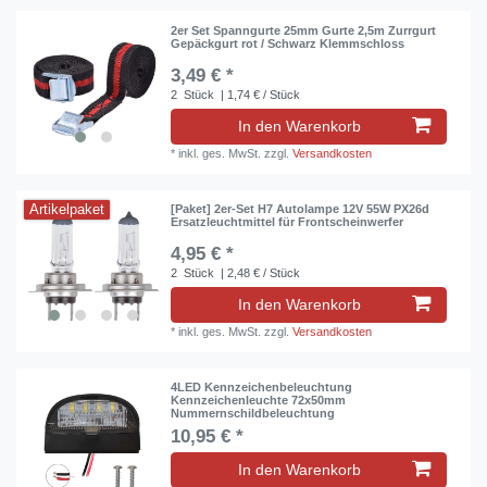
2er Set Spanngurte 25mm Gurte 2,5m Zurrgurt
Gepäckgurt rot / Schwarz Klemmschloss
3,49 € *
2
Stück
| 1,74 € / Stück
In den Warenkorb
*
inkl. ges. MwSt.
zzgl.
Versandkosten
Artikelpaket
[Paket] 2er-Set H7 Autolampe 12V 55W PX26d
Ersatzleuchtmittel für Frontscheinwerfer
4,95 € *
2
Stück
| 2,48 € / Stück
In den Warenkorb
*
inkl. ges. MwSt.
zzgl.
Versandkosten
4LED Kennzeichenbeleuchtung
Kennzeichenleuchte 72x50mm
Nummernschildbeleuchtung
10,95 € *
In den Warenkorb