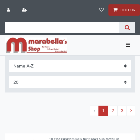
0,00 EUR
☰
1
2
3
10 Chassisklemmen für Kabel aus Metall in