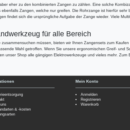
t aber eher zu den kombinierten Zangen zu zählen. Eine solche Kombiz
s ebenfalls Zangen, welche nur greifen. Die Rohrzange ist hierfür se
n findet sich die ursprüngliche Aufgabe der Zange wieder. Viele Mult
ndwerkzeug für alle Bereich
uge zusammensuchen müssen, bieten wir Ihnen Zangensets zum Kaufen a
assende Wahl getroffen. Wenn Sie unsere ergonomischen Greif- und S
hnen unser Shop alle gängigen Elektrowerkzeuge und vieles mehr. Zum 
ationen
Mein Konto
erieentsorgung
Anmelden
akt
Registrieren
 uns
Warenkorb
andarten & -kosten
ungsarten