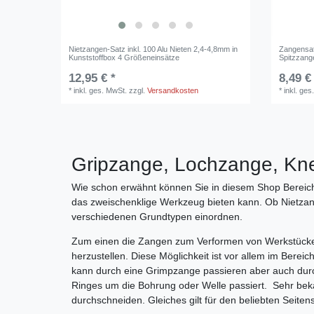
Nietzangen-Satz inkl. 100 Alu Nieten 2,4-4,8mm in
Zangensat
Kunststoffbox 4 Größeneinsätze
Spitzzang
12,95 € *
8,49 €
*
inkl. ges. MwSt.
zzgl.
Versandkosten
*
inkl. ges
Gripzange, Lochzange, Kn
Wie schon erwähnt können Sie in diesem Shop Bereich v
das zweischenklige Werkzeug bieten kann. Ob Nietzan
verschiedenen Grundtypen einordnen.
Zum einen die Zangen zum Verformen von Werkstücken
herzustellen. Diese Möglichkeit ist vor allem im Bere
kann durch eine Grimpzange passieren aber auch dur
Ringes um die Bohrung oder Welle passiert. Sehr beka
durchschneiden. Gleiches gilt für den beliebten Seite