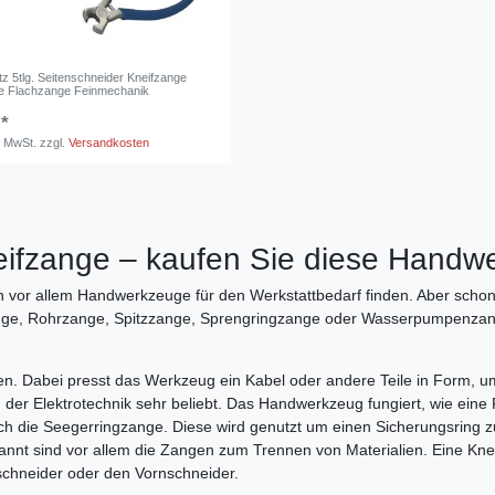
z 5tlg. Seitenschneider Kneifzange
e Flachzange Feinmechanik
 *
. MwSt.
zzgl.
Versandkosten
eifzange – kaufen Sie diese Handw
or allem Handwerkzeuge für den Werkstattbedarf finden. Aber schon hie
ge, Rohrzange, Spitzzange, Sprengringzange oder Wasserpumpenzange.
. Dabei presst das Werkzeug ein Kabel oder andere Teile in Form, 
ich der Elektrotechnik sehr beliebt. Das Handwerkzeug fungiert, wie ei
ch die Seegerringzange. Diese wird genutzt um einen Sicherungsring
nnt sind vor allem die Zangen zum Trennen von Materialien. Eine Kne
nschneider oder den Vornschneider.