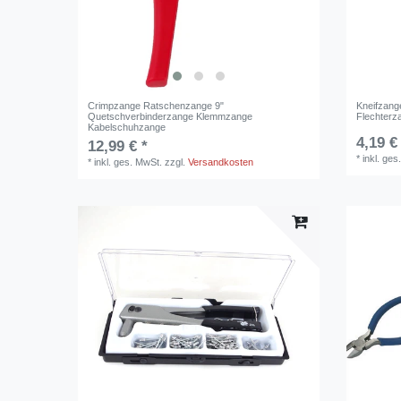
Crimpzange Ratschenzange 9"
Kneifzan
Quetschverbinderzange Klemmzange
Flechterz
Kabelschuhzange
4,19 €
12,99 € *
*
inkl. ges
*
inkl. ges. MwSt.
zzgl.
Versandkosten