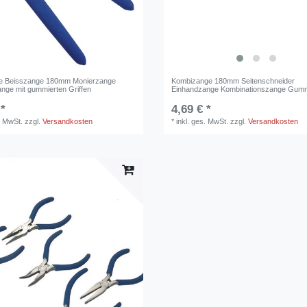
ge Beisszange 180mm Monierzange
Kombizange 180mm Seitenschneider
ange mit gummierten Griffen
Einhandzange Kombinationszange Gummi
 *
4,69 € *
. MwSt.
zzgl.
Versandkosten
*
inkl. ges. MwSt.
zzgl.
Versandkosten