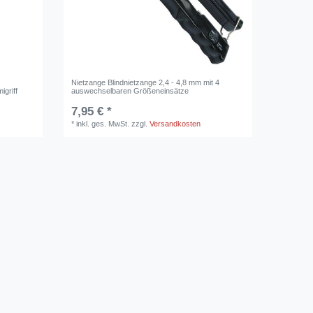
Nietzange Blindnietzange 2,4 - 4,8 mm mit 4
griff
auswechselbaren Größeneinsätze
7,95 € *
*
inkl. ges. MwSt.
zzgl.
Versandkosten