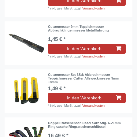
In den Warenkorb
*
inkl. ges. MwSt.
zzgl.
Versandkosten
Cuttermesser 9mm Teppichmesser
Abbrechklingenmesser Metallführung
1,45 € *
In den Warenkorb
*
inkl. ges. MwSt.
zzgl.
Versandkosten
Cuttermesser Set 3Stk Abbrechmesser
Teppichmesser Cutter Allzweckmesser 9mm
18mm
1,49 € *
In den Warenkorb
*
inkl. ges. MwSt.
zzgl.
Versandkosten
Doppel Ratschenschlüssel Satz 5tlg. 6-21mm
Ringratsche Ringratschenschlüssel
16,49 € *