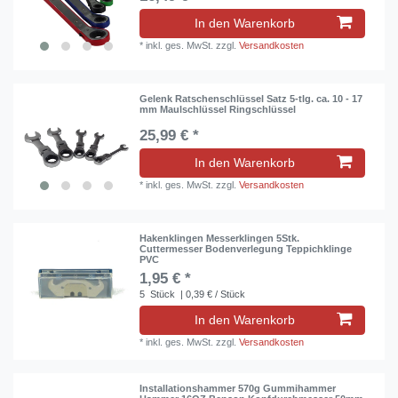
In den Warenkorb
*
inkl. ges. MwSt.
zzgl.
Versandkosten
Gelenk Ratschenschlüssel Satz 5-tlg. ca. 10 - 17
mm Maulschlüssel Ringschlüssel
25,99 € *
In den Warenkorb
*
inkl. ges. MwSt.
zzgl.
Versandkosten
Hakenklingen Messerklingen 5Stk.
Cuttermesser Bodenverlegung Teppichklinge
PVC
1,95 € *
5
Stück
| 0,39 € / Stück
In den Warenkorb
*
inkl. ges. MwSt.
zzgl.
Versandkosten
Installationshammer 570g Gummihammer