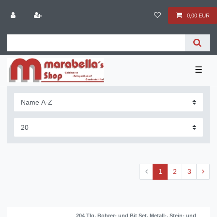
0,00 EUR
☰
1
2
3
204 Tlg. Bohrer- und Bit Set. Metall-, Stein- und