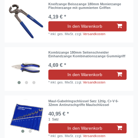
Kneifzange Beisszange 180mm Monierzange
Flechterzange mit gummierten Griffen
4,19 € *
In den Warenkorb
*
inkl. ges. MwSt.
zzgl.
Versandkosten
Kombizange 180mm Seitenschneider
Einhandzange Kombinationszange Gummigriff
4,69 € *
In den Warenkorb
*
inkl. ges. MwSt.
zzgl.
Versandkosten
Maul-Gabelringschlüssel Satz 12tlg. Cr-V 6-
32mm Antirutschgriffe Maulschlüssel
40,95 € *
1
Satz
In den Warenkorb
*
inkl. ges. MwSt.
zzgl.
Versandkosten