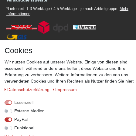
Versanddienstleister
*Lieferzeit: 1-3 Werktage / 4-5 Werktage - je nach Artikelgruppe.
Mehr
Informationen
Cookies
Zahlungsmöglichkeiten
Wir behalten uns das Recht vor im Einzelfall bestimmte
Wir nutzen Cookies auf unserer Website. Einige von diesen sind
Zahlungsarten auszuschließen.
Mehr Informationen
essenziell, während andere uns helfen, diese Website und Ihre
Erfahrung zu verbessern. Weitere Informationen zu den von uns
verwendeten Cookies und Ihren Rechten als Nutzer finden Sie hier:
Daten­schutz­erklärung
Impressum
© Copyright 2026 Marabella´s | Alle Rechte vorbehalten. | Grundpreise
siehe Artikeldetails.
Essenziell
Externe Medien
PayPal
Funktional