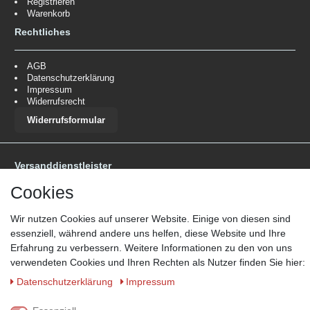
Registrieren
Warenkorb
Rechtliches
AGB
Datenschutzerklärung
Impressum
Widerrufsrecht
Widerrufsformular
Versanddienstleister
*Lieferzeit: 1-3 Werktage / 4-5 Werktage - je nach Artikelgruppe.
Mehr
Cookies
Informationen
Wir nutzen Cookies auf unserer Website. Einige von diesen sind
essenziell, während andere uns helfen, diese Website und Ihre
Erfahrung zu verbessern. Weitere Informationen zu den von uns
verwendeten Cookies und Ihren Rechten als Nutzer finden Sie hier:
Daten­schutz­erklärung
Impressum
Zahlungsmöglichkeiten
Wir behalten uns das Recht vor im Einzelfall bestimmte