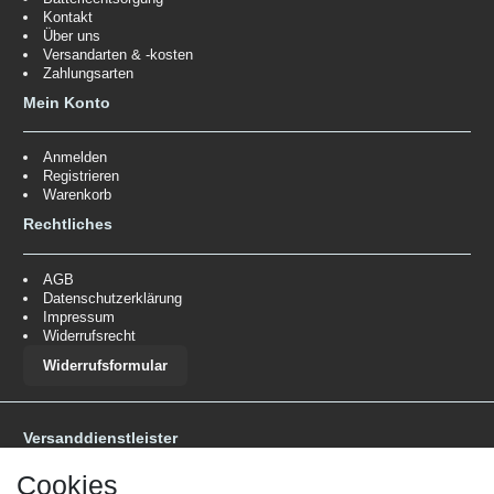
Kontakt
Über uns
Versandarten & -kosten
Zahlungsarten
Mein Konto
Anmelden
Registrieren
Warenkorb
Rechtliches
AGB
Datenschutzerklärung
Impressum
Widerrufsrecht
Widerrufsformular
Versanddienstleister
*Lieferzeit: 1-3 Werktage / 4-5 Werktage - je nach Artikelgruppe.
Mehr
Cookies
Informationen