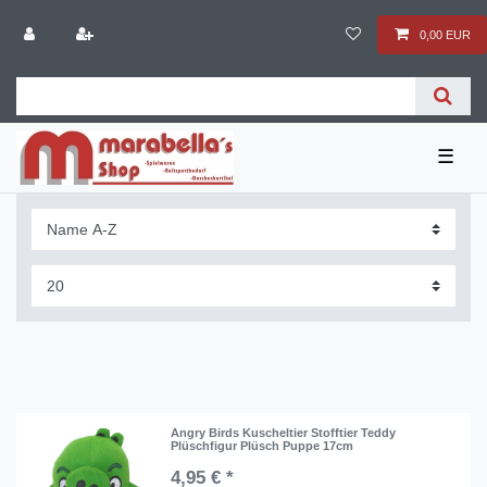
0,00 EUR
☰
Angry Birds Kuscheltier Stofftier Teddy
Plüschfigur Plüsch Puppe 17cm
4,95 € *