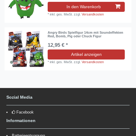
In den Warenkorb
*
inkl. ges. MwSt.
zzgl.
Versandkosten
Angry Birds Spielfigur 14cm mit Soundeffekten
Red, Bomb, Pig oder Chuck Figur
12,95 € *
Artikel anzeigen
*
inkl. ges. MwSt.
zzgl.
Versandkosten
Sozial Media
Facebook
Informationen
Batterieentsorgung