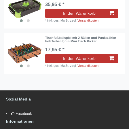
35,95 € *
In den Warenkorb
*
inkl. ges. MwSt.
zzgl.
Versandkosten
Tischfußballspiel mit 2 Bällen und Punktzähler
holzfarben/grün Mini Tisch Kicker
17,95 € *
In den Warenkorb
*
inkl. ges. MwSt.
zzgl.
Versandkosten
Sozial Media
Facebook
Informationen