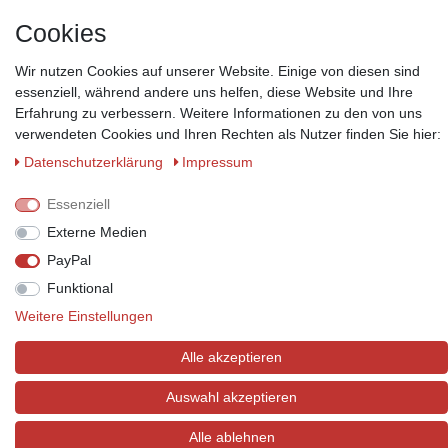
*Lieferzeit: 1-3 Werktage / 4-5 Werktage - je nach Artikelgruppe.
Mehr
Informationen
Cookies
Wir nutzen Cookies auf unserer Website. Einige von diesen sind
essenziell, während andere uns helfen, diese Website und Ihre
Erfahrung zu verbessern. Weitere Informationen zu den von uns
verwendeten Cookies und Ihren Rechten als Nutzer finden Sie hier:
Zahlungsmöglichkeiten
Daten­schutz­erklärung
Impressum
Wir behalten uns das Recht vor im Einzelfall bestimmte
Zahlungsarten auszuschließen.
Mehr Informationen
Essenziell
Externe Medien
PayPal
Funktional
© Copyright 2026 Marabella´s | Alle Rechte vorbehalten. | Grundpreise
siehe Artikeldetails.
Weitere Einstellungen
Alle akzeptieren
Auswahl akzeptieren
Alle ablehnen