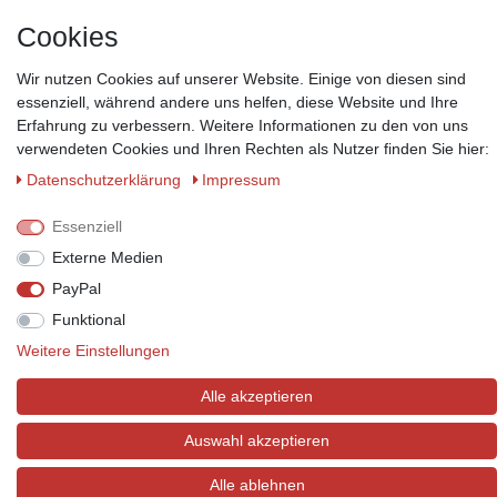
*Lieferzeit: 1-3 Werktage / 4-5 Werktage - je nach Artikelgruppe.
Mehr
Informationen
Cookies
Wir nutzen Cookies auf unserer Website. Einige von diesen sind
essenziell, während andere uns helfen, diese Website und Ihre
Erfahrung zu verbessern. Weitere Informationen zu den von uns
verwendeten Cookies und Ihren Rechten als Nutzer finden Sie hier:
Zahlungsmöglichkeiten
Daten­schutz­erklärung
Impressum
Wir behalten uns das Recht vor im Einzelfall bestimmte
Zahlungsarten auszuschließen.
Mehr Informationen
Essenziell
Externe Medien
PayPal
Funktional
© Copyright 2026 Marabella´s | Alle Rechte vorbehalten. | Grundpreise
siehe Artikeldetails.
Weitere Einstellungen
Alle akzeptieren
Auswahl akzeptieren
Alle ablehnen