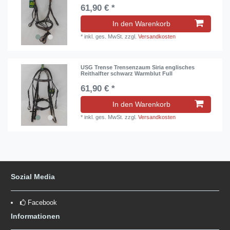
61,90 € *
In den Warenkorb
*
inkl. ges. MwSt.
zzgl.
Versandkosten
USG Trense Trensenzaum Siria englisches
Reithalfter schwarz Warmblut Full
61,90 € *
In den Warenkorb
*
inkl. ges. MwSt.
zzgl.
Versandkosten
Sozial Media
Facebook
Informationen