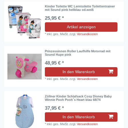
Kinder Toilette WC Lerntoilette Toilettentrainer
mit Sound pink hellblau od.weiß
25,95 € *
Artikel anzeigen
*
inkl. ges. MwSt.
zzgl.
Versandkosten
Prinzessinnen Roller Laufhilfe Motorrad mit
Sound Hupe pink
48,95 € *
In den Warenkorb
*
inkl. ges. MwSt.
zzgl.
Versandkosten
Zöllner Kinder Schlafsack Cosy Disney Baby
Winnie Pooh Pooh´s Heart blau 68/74
37,95 € *
In den Warenkorb
*
inkl. ges. MwSt.
zzgl.
Versandkosten