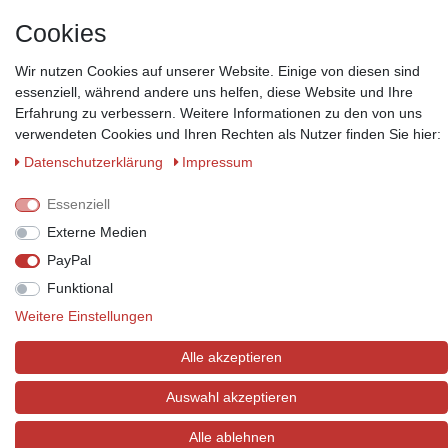
*Lieferzeit: 1-3 Werktage / 4-5 Werktage - je nach Artikelgruppe.
Mehr
Informationen
Cookies
Wir nutzen Cookies auf unserer Website. Einige von diesen sind
essenziell, während andere uns helfen, diese Website und Ihre
Erfahrung zu verbessern. Weitere Informationen zu den von uns
verwendeten Cookies und Ihren Rechten als Nutzer finden Sie hier:
Zahlungsmöglichkeiten
Daten­schutz­erklärung
Impressum
Wir behalten uns das Recht vor im Einzelfall bestimmte
Zahlungsarten auszuschließen.
Mehr Informationen
Essenziell
Externe Medien
PayPal
Funktional
© Copyright 2026 Marabella´s | Alle Rechte vorbehalten. | Grundpreise
siehe Artikeldetails.
Weitere Einstellungen
Alle akzeptieren
Auswahl akzeptieren
Alle ablehnen