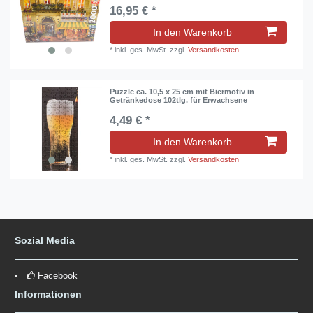
16,95 € *
In den Warenkorb
*
inkl. ges. MwSt.
zzgl.
Versandkosten
Puzzle ca. 10,5 x 25 cm mit Biermotiv in
Getränkedose 102tlg. für Erwachsene
4,49 € *
In den Warenkorb
*
inkl. ges. MwSt.
zzgl.
Versandkosten
Sozial Media
Facebook
Informationen