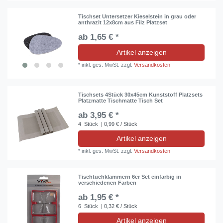
Tischset Untersetzer Kieselstein in grau oder
anthrazit 12x8cm aus Filz Platzset
ab 1,65 € *
Artikel anzeigen
*
inkl. ges. MwSt.
zzgl.
Versandkosten
Tischsets 4Stück 30x45cm Kunststoff Platzsets
Platzmatte Tischmatte Tisch Set
ab 3,95 € *
4
Stück
| 0,99 € / Stück
Artikel anzeigen
*
inkl. ges. MwSt.
zzgl.
Versandkosten
Tischtuchklammern 6er Set einfarbig in
verschiedenen Farben
ab 1,95 € *
6
Stück
| 0,32 € / Stück
Artikel anzeigen