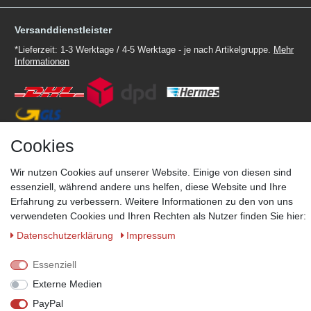
Versanddienstleister
*Lieferzeit: 1-3 Werktage / 4-5 Werktage - je nach Artikelgruppe.
Mehr
Informationen
Cookies
Zahlungsmöglichkeiten
Wir behalten uns das Recht vor im Einzelfall bestimmte
Wir nutzen Cookies auf unserer Website. Einige von diesen sind
Zahlungsarten auszuschließen.
Mehr Informationen
essenziell, während andere uns helfen, diese Website und Ihre
Erfahrung zu verbessern. Weitere Informationen zu den von uns
verwendeten Cookies und Ihren Rechten als Nutzer finden Sie hier:
Daten­schutz­erklärung
Impressum
© Copyright 2026 Marabella´s | Alle Rechte vorbehalten. | Grundpreise
siehe Artikeldetails.
Essenziell
Externe Medien
PayPal