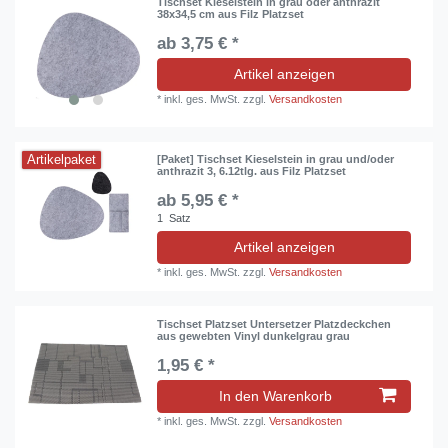
Tischset Kieselstein in grau oder anthrazit
38x34,5 cm aus Filz Platzset
ab 3,75 € *
Artikel anzeigen
*
inkl. ges. MwSt.
zzgl.
Versandkosten
Artikelpaket
[Paket] Tischset Kieselstein in grau und/oder
anthrazit 3, 6.12tlg. aus Filz Platzset
ab 5,95 € *
1
Satz
Artikel anzeigen
*
inkl. ges. MwSt.
zzgl.
Versandkosten
Tischset Platzset Untersetzer Platzdeckchen
aus gewebten Vinyl dunkelgrau grau
1,95 € *
In den Warenkorb
*
inkl. ges. MwSt.
zzgl.
Versandkosten