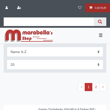
0,00 EUR
☰
1
2
Garten Tischdecke 110x140 in 6 Farben PVC-