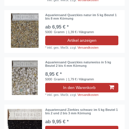
*
inkl. ges. MwSt.
zzgl.
Versandkosten
Aquariensand Quarzkies natur im 5 kg Beutel 1
bis 8 mm Körnung
ab 6,95 € *
5000
Gramm
| 1,39 € / Kilogramm
Artikel anzeigen
*
inkl. ges. MwSt.
zzgl.
Versandkosten
Aquariensand Quarzkies naturweiss in 5 kg
Beutel 2 bis 4 mm Körnung
8,95 € *
5000
Gramm
| 1,79 € / Kilogramm
In den Warenkorb
*
inkl. ges. MwSt.
zzgl.
Versandkosten
Aquariensand Zierkies schwarz im 5 kg Beutel 1
bis 2 und 2 bis 3 mm Körnung
ab 9,95 € *