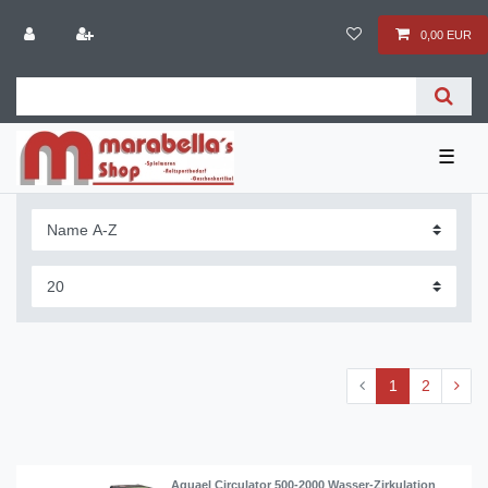
0,00 EUR
☰
1
2
Aquael Circulator 500-2000 Wasser-Zirkulation