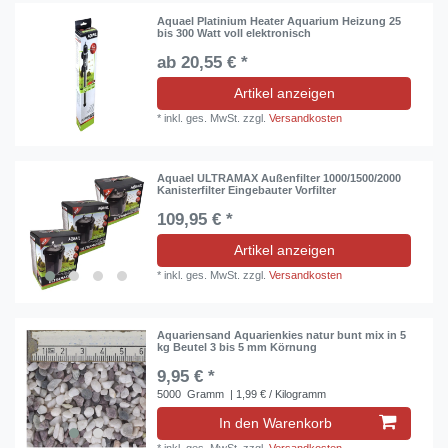
Aquael Platinium Heater Aquarium Heizung 25
bis 300 Watt voll elektronisch
ab 20,55 € *
Artikel anzeigen
*
inkl. ges. MwSt.
zzgl.
Versandkosten
Aquael ULTRAMAX Außenfilter 1000/1500/2000
Kanisterfilter Eingebauter Vorfilter
109,95 € *
Artikel anzeigen
*
inkl. ges. MwSt.
zzgl.
Versandkosten
Aquariensand Aquarienkies natur bunt mix in 5
kg Beutel 3 bis 5 mm Körnung
9,95 € *
5000
Gramm
| 1,99 € / Kilogramm
In den Warenkorb