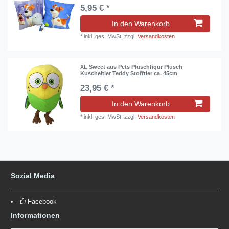
5,95 € *
In den Warenkorb
*
inkl. ges. MwSt.
zzgl.
Versandkosten
XL Sweet aus Pets Plüschfigur Plüsch
Kuscheltier Teddy Stofftier ca. 45cm
23,95 € *
In den Warenkorb
*
inkl. ges. MwSt.
zzgl.
Versandkosten
Sozial Media
Facebook
Informationen