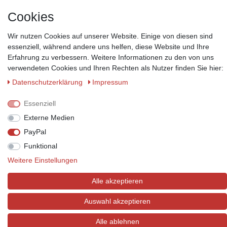
*Lieferzeit: 1-3 Werktage / 4-5 Werktage - je nach Artikelgruppe.
Mehr
Informationen
Cookies
Wir nutzen Cookies auf unserer Website. Einige von diesen sind
essenziell, während andere uns helfen, diese Website und Ihre
Erfahrung zu verbessern. Weitere Informationen zu den von uns
verwendeten Cookies und Ihren Rechten als Nutzer finden Sie hier:
Zahlungsmöglichkeiten
Daten­schutz­erklärung
Impressum
Wir behalten uns das Recht vor im Einzelfall bestimmte
Zahlungsarten auszuschließen.
Mehr Informationen
Essenziell
Externe Medien
PayPal
Funktional
© Copyright 2026 Marabella´s | Alle Rechte vorbehalten. | Grundpreise
siehe Artikeldetails.
Weitere Einstellungen
Alle akzeptieren
Auswahl akzeptieren
Alle ablehnen