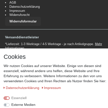
AGB
Datenschutzerklärung
Impressum
Widerrufsrecht
Widerrufsformular
Versanddienstleister
*Lieferzeit: 1-3 Werktage / 4-5 Werktage - je nach Artikelgruppe.
Mehr
Informationen
Cookies
Wir nutzen Cookies auf unserer Website. Einige von diesen sind
essenziell, während andere uns helfen, diese Website und Ihre
Erfahrung zu verbessern. Weitere Informationen zu den von uns
Zahlungsmöglichkeiten
verwendeten Cookies und Ihren Rechten als Nutzer finden Sie hier:
Wir behalten uns das Recht vor im Einzelfall bestimmte
Daten­schutz­erklärung
Impressum
Zahlungsarten auszuschließen.
Mehr Informationen
Essenziell
Externe Medien