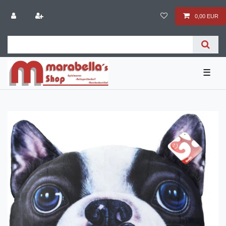
0,00 EUR
☰