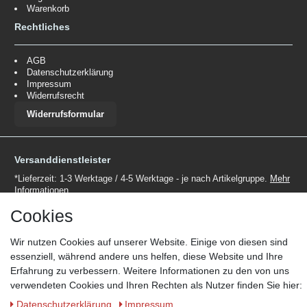
Warenkorb
Rechtliches
AGB
Datenschutzerklärung
Impressum
Widerrufsrecht
Widerrufsformular
Versanddienstleister
*Lieferzeit: 1-3 Werktage / 4-5 Werktage - je nach Artikelgruppe.
Mehr
Informationen
Cookies
Wir nutzen Cookies auf unserer Website. Einige von diesen sind
essenziell, während andere uns helfen, diese Website und Ihre
Erfahrung zu verbessern. Weitere Informationen zu den von uns
Zahlungsmöglichkeiten
verwendeten Cookies und Ihren Rechten als Nutzer finden Sie hier:
Wir behalten uns das Recht vor im Einzelfall bestimmte
Daten­schutz­erklärung
Impressum
Zahlungsarten auszuschließen.
Mehr Informationen