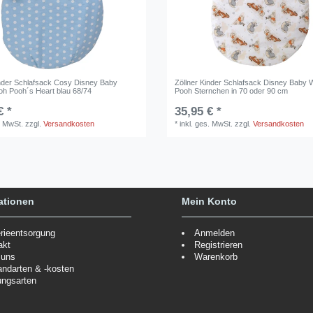
inder Schlafsack Cosy Disney Baby
Zöllner Kinder Schlafsack Disney Baby 
oh Pooh´s Heart blau 68/74
Pooh Sternchen in 70 oder 90 cm
€ *
35,95 € *
. MwSt.
zzgl.
Versandkosten
*
inkl. ges. MwSt.
zzgl.
Versandkosten
ationen
Mein Konto
erieentsorgung
Anmelden
akt
Registrieren
 uns
Warenkorb
andarten & -kosten
ungsarten