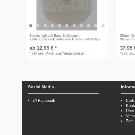
Babyschlafsack Baby Schlafsack
Zöllner K
Kinderschlafsack Roba viele Größen und Motive
Winnie Po
ab 12,95 € *
37,95 
*
inkl. ges. MwSt.
zzgl.
Versandkosten
*
inkl. ges
Sozial Media
Inform
Facebook
Batt
Kont
Über
Vers
Zahl