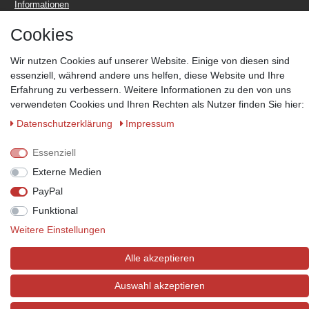
Informationen
Cookies
Wir nutzen Cookies auf unserer Website. Einige von diesen sind
essenziell, während andere uns helfen, diese Website und Ihre
Erfahrung zu verbessern. Weitere Informationen zu den von uns
Zahlungsmöglichkeiten
verwendeten Cookies und Ihren Rechten als Nutzer finden Sie hier:
Wir behalten uns das Recht vor im Einzelfall bestimmte
Zahlungsarten auszuschließen.
Mehr Informationen
Daten­schutz­erklärung
Impressum
Essenziell
Externe Medien
PayPal
© Copyright 2026 Marabella´s | Alle Rechte vorbehalten. | Grundpreise
siehe Artikeldetails.
Funktional
Weitere Einstellungen
Alle akzeptieren
Auswahl akzeptieren