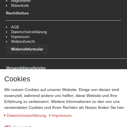
Registrieren
Warenkorb
Rechtliches
AGB
Datenschutzerklärung
Impressum
Widerrufsrecht
Widerrufsformular
Versanddienstleister
*Lieferzeit: 1-3 Werktage / 4-5 Werktage - je nach Artikelgruppe.
Mehr
Cookies
Informationen
Wir nutzen Cookies auf unserer Website. Einige von diesen sind
essenziell, während andere uns helfen, diese Website und Ihre
Erfahrung zu verbessern. Weitere Informationen zu den von uns
verwendeten Cookies und Ihren Rechten als Nutzer finden Sie hier:
Daten­schutz­erklärung
Impressum
Zahlungsmöglichkeiten
Wir behalten uns das Recht vor im Einzelfall bestimmte