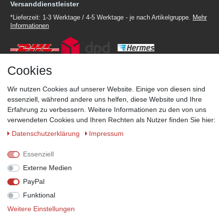
Versanddienstleister
*Lieferzeit: 1-3 Werktage / 4-5 Werktage - je nach Artikelgruppe.
Mehr
Informationen
Cookies
Zahlungsmöglichkeiten
Wir nutzen Cookies auf unserer Website. Einige von diesen sind
essenziell, während andere uns helfen, diese Website und Ihre
Wir behalten uns das Recht vor im Einzelfall bestimmte
Zahlungsarten auszuschließen.
Mehr Informationen
Erfahrung zu verbessern. Weitere Informationen zu den von uns
verwendeten Cookies und Ihren Rechten als Nutzer finden Sie hier:
Daten­schutz­erklärung
Impressum
Essenziell
© Copyright 2026 Marabella´s | Alle Rechte vorbehalten. | Grundpreise
siehe Artikeldetails.
Externe Medien
PayPal
Funktional
Weitere Einstellungen