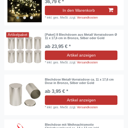
36,79 € *
In den Warenkorb
*
inkl. ges. MwSt.
zzgl.
Versandkosten
Artikelpaket
[Paket] 8 Blechdosen aus Metall Vorratsdosen Ø
11 x 17,6 cm in Bronze, Silber oder Gold
ab 23,95 € *
Artikel anzeigen
*
inkl. ges. MwSt.
zzgl.
Versandkosten
Blechdose Metall-Vorratsdose ca. 11 x 17,6 cm
Dose in Bronze, Silber oder Gold
ab 3,95 € *
Artikel anzeigen
*
inkl. ges. MwSt.
zzgl.
Versandkosten
Blechdose mit Weihnachtsmotiv
Christbaumkugel ca. 14 x 12 cm inkl.