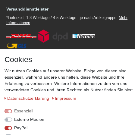
Versanddienstleister
*Lieferzeit: 1-3 Werktage / 4-5 Werktage - je nach Artikelgruppe.
Mehr
Informationen
Cookies
Zahlungsmöglichkeiten
Wir behalten uns das Recht vor im Einzelfall bestimmte
Wir nutzen Cookies auf unserer Website. Einige von diesen sind
Zahlungsarten auszuschließen.
Mehr Informationen
essenziell, während andere uns helfen, diese Website und Ihre
Erfahrung zu verbessern. Weitere Informationen zu den von uns
verwendeten Cookies und Ihren Rechten als Nutzer finden Sie hier:
Daten­schutz­erklärung
Impressum
© Copyright 2026 Marabella´s | Alle Rechte vorbehalten. | Grundpreise
siehe Artikeldetails.
Essenziell
Externe Medien
PayPal