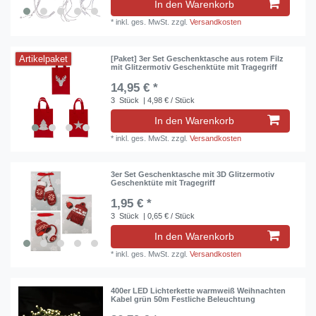
In den Warenkorb
*
inkl. ges. MwSt.
zzgl.
Versandkosten
Artikelpaket
[Paket] 3er Set Geschenktasche aus rotem Filz
mit Glitzermotiv Geschenktüte mit Tragegriff
14,95 € *
3
Stück
| 4,98 € / Stück
In den Warenkorb
*
inkl. ges. MwSt.
zzgl.
Versandkosten
3er Set Geschenktasche mit 3D Glitzermotiv
Geschenktüte mit Tragegriff
1,95 € *
3
Stück
| 0,65 € / Stück
In den Warenkorb
*
inkl. ges. MwSt.
zzgl.
Versandkosten
400er LED Lichterkette warmweiß Weihnachten
Kabel grün 50m Festliche Beleuchtung