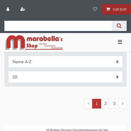
0,00 EUR
☰
1
2
3
10 Rollen Disney Geschenkpapier im Set