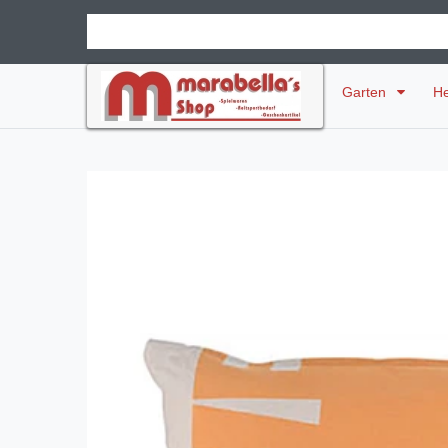
Garten
H