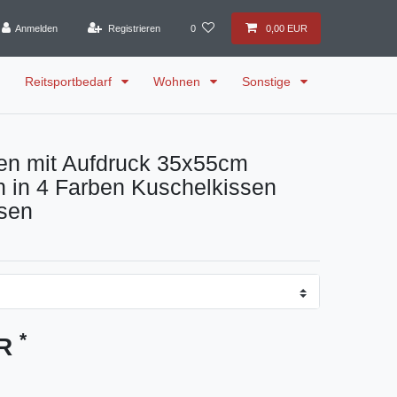
Anmelden
Registrieren
0
0,00 EUR
Reitsportbedarf
Wohnen
Sonstige
en mit Aufdruck 35x55cm
n in 4 Farben Kuschelkissen
sen
*
UR