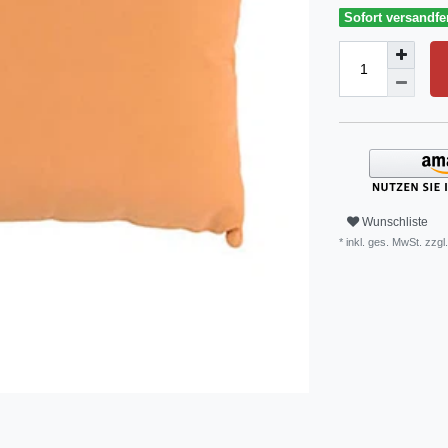
Sofort versandfer
Wunschliste
* inkl. ges. MwSt. zzgl.