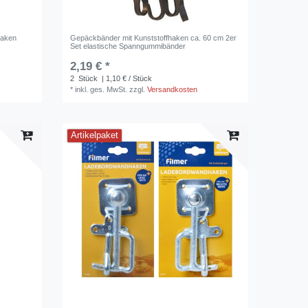
haken
Gepäckbänder mit Kunststoffhaken ca. 60 cm 2er
Set elastische Spanngummibänder
2,19 € *
2
Stück
| 1,10 € / Stück
*
inkl. ges. MwSt.
zzgl.
Versandkosten
Artikelpaket