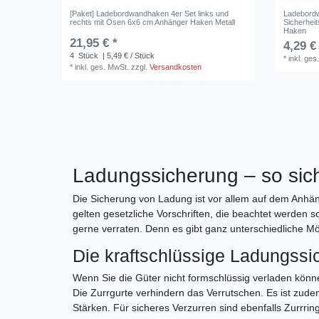
[Paket] Ladebordwandhaken 4er Set links und
Ladebord
rechts mit Ösen 6x6 cm Anhänger Haken Metall
Sicherhei
Haken
21,95 € *
4,29 €
4
Stück
| 5,49 € / Stück
*
inkl. ges
*
inkl. ges. MwSt.
zzgl.
Versandkosten
Ladungssicherung – so sic
Die Sicherung von Ladung ist vor allem auf dem Anhäng
gelten gesetzliche Vorschriften, die beachtet werden so
gerne verraten. Denn es gibt ganz unterschiedliche M
Die kraftschlüssige Ladungssi
Wenn Sie die Güter nicht formschlüssig verladen könn
Die Zurrgurte verhindern das Verrutschen. Es ist zud
Stärken. Für sicheres Verzurren sind ebenfalls Zurrri