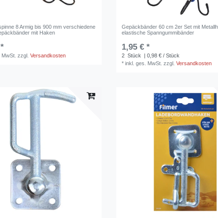
pinne 8 Armig bis 900 mm verschiedene
Gepäckbänder 60 cm 2er Set mit Metall
epäckbänder mit Haken
elastische Spanngummibänder
 *
1,95 € *
. MwSt.
zzgl.
Versandkosten
2
Stück
| 0,98 € / Stück
*
inkl. ges. MwSt.
zzgl.
Versandkosten