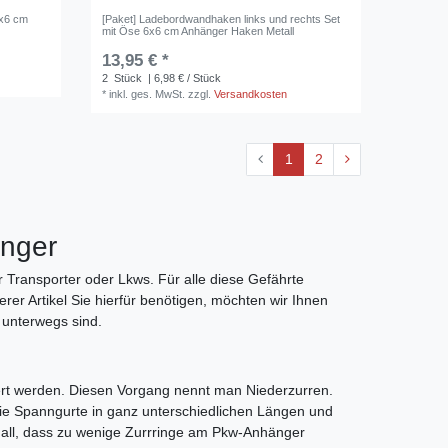
6x6 cm
[Paket] Ladebordwandhaken links und rechts Set
mit Öse 6x6 cm Anhänger Haken Metall
13,95 € *
2
Stück
| 6,98 € / Stück
*
inkl. ges. MwSt.
zzgl.
Versandkosten
1
2
änger
 Transporter oder Lkws. Für alle diese Gefährte
erer Artikel Sie hierfür benötigen, möchten wir Ihnen
 unterwegs sind.
hert werden. Diesen Vorgang nennt man Niederzurren.
Sie Spanngurte in ganz unterschiedlichen Längen und
 Fall, dass zu wenige Zurrringe am Pkw-Anhänger