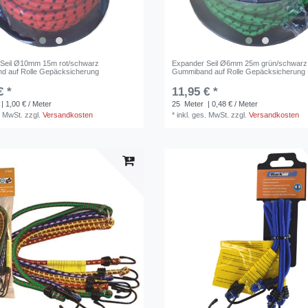
 Seil Ø10mm 15m rot/schwarz
Expander Seil Ø6mm 25m grün/schwarz
d auf Rolle Gepäcksicherung
Gummiband auf Rolle Gepäcksicherung
€ *
11,95 € *
| 1,00 € / Meter
25
Meter
| 0,48 € / Meter
. MwSt.
zzgl.
Versandkosten
*
inkl. ges. MwSt.
zzgl.
Versandkosten