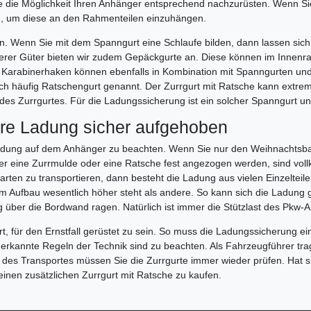
e die Möglichkeit Ihren Anhänger entsprechend nachzurüsten. Wenn S
n, um diese an den Rahmenteilen einzuhängen.
. Wenn Sie mit dem Spanngurt eine Schlaufe bilden, dann lassen sich i
inerer Güter bieten wir zudem Gepäckgurte an. Diese können im Inn
Karabinerhaken können ebenfalls in Kombination mit Spanngurten und
auch häufig Ratschengurt genannt. Der Zurrgurt mit Ratsche kann extre
des Zurrgurtes. Für die Ladungssicherung ist ein solcher Spanngurt u
hre Ladung sicher aufgehoben
 Ladung auf dem Anhänger zu beachten. Wenn Sie nur den Weihnachtsb
über eine Zurrmulde oder eine Ratsche fest angezogen werden, sind vo
Garten zu transportieren, dann besteht die Ladung aus vielen Einzelte
e im Aufbau wesentlich höher steht als andere. So kann sich die Ladung 
g über die Bordwand ragen. Natürlich ist immer die Stützlast des Pkw
t, für den Ernstfall gerüstet zu sein. So muss die Ladungssicherung e
nerkannte Regeln der Technik sind zu beachten. Als Fahrzeugführer tr
es Transportes müssen Sie die Zurrgurte immer wieder prüfen. Hat sic
inen zusätzlichen Zurrgurt mit Ratsche zu kaufen.