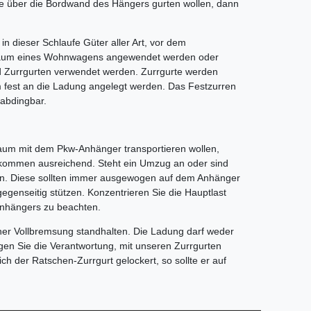
ie über die Bordwand des Hängers gurten wollen, dann
n dieser Schlaufe Güter aller Art, vor dem
enraum eines Wohnwagens angewendet werden oder
 Zurrgurten verwendet werden. Zurrgurte werden
m fest an die Ladung angelegt werden. Das Festzurren
nabdingbar.
aum mit dem Pkw-Anhänger transportieren wollen,
llkommen ausreichend. Steht ein Umzug an oder sind
ilen. Diese sollten immer ausgewogen auf dem Anhänger
gegenseitig stützen. Konzentrieren Sie die Hauptlast
-Anhängers zu beachten.
iner Vollbremsung standhalten. Die Ladung darf weder
agen Sie die Verantwortung, mit unseren Zurrgurten
h der Ratschen-Zurrgurt gelockert, so sollte er auf