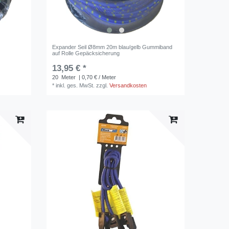
Expander Seil Ø8mm 20m blau/gelb Gummiband
auf Rolle Gepäcksicherung
13,95 € *
20
Meter
| 0,70 € / Meter
*
inkl. ges. MwSt.
zzgl.
Versandkosten