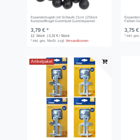
Expanderkugeln mit Schlaufe 21cm 12Stück
Expanders
Kunststoffkugel Gummiseil Gummispanner
Farben G
3,79 € *
3,75 €
12
Stück
| 0,32 € / Stück
*
inkl. ges
*
inkl. ges. MwSt.
zzgl.
Versandkosten
Artikelpaket