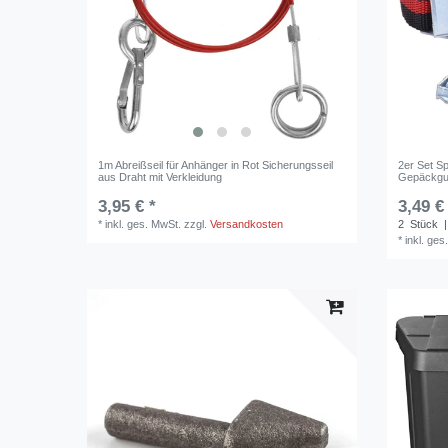
1m Abreißseil für Anhänger in Rot Sicherungsseil
2er Set S
aus Draht mit Verkleidung
Gepäckgur
3,95 € *
3,49 €
*
inkl. ges. MwSt.
zzgl.
Versandkosten
2
Stück
|
*
inkl. ges