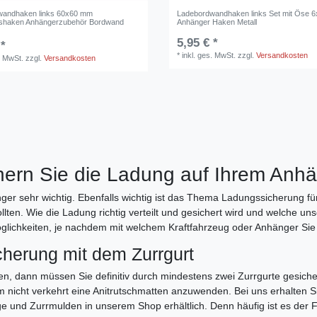
wandhaken links 60x60 mm
Ladebordwandhaken links Set mit Öse 
tshaken Anhängerzubehör Bordwand
Anhänger Haken Metall
5,95 € *
 *
*
inkl. ges. MwSt.
zzgl.
Versandkosten
. MwSt.
zzgl.
Versandkosten
hern Sie die Ladung auf Ihrem Anh
er sehr wichtig. Ebenfalls wichtig ist das Thema Ladungssicherung für
llten. Wie die Ladung richtig verteilt und gesichert wird und welche uns
öglichkeiten, je nachdem mit welchem Kraftfahrzeug oder Anhänger Sie
cherung mit dem Zurrgurt
en, dann müssen Sie definitiv durch mindestens zwei Zurrgurte gesic
em nicht verkehrt eine Anitrutschmatten anzuwenden. Bei uns erhalten 
nge und Zurrmulden in unserem Shop erhältlich. Denn häufig ist es der