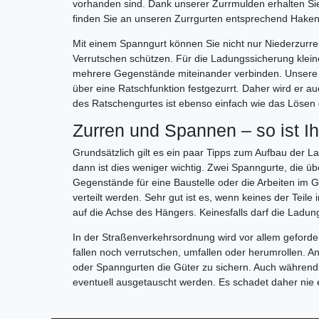
vorhanden sind. Dank unserer Zurrmulden erhalten Si
finden Sie an unseren Zurrgurten entsprechend Hake
Mit einem Spanngurt können Sie nicht nur Niederzurren
Verrutschen schützen. Für die Ladungssicherung kle
mehrere Gegenstände miteinander verbinden. Unsere 
über eine Ratschfunktion festgezurrt. Daher wird er 
des Ratschengurtes ist ebenso einfach wie das Lösen 
Zurren und Spannen – so ist I
Grundsätzlich gilt es ein paar Tipps zum Aufbau der
dann ist dies weniger wichtig. Zwei Spanngurte, die 
Gegenstände für eine Baustelle oder die Arbeiten im 
verteilt werden. Sehr gut ist es, wenn keines der Teil
auf die Achse des Hängers. Keinesfalls darf die Ladun
In der Straßenverkehrsordnung wird vor allem geforder
fallen noch verrutschen, umfallen oder herumrollen. A
oder Spanngurten die Güter zu sichern. Auch während d
eventuell ausgetauscht werden. Es schadet daher nie e