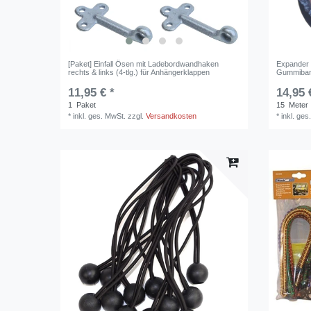
[Paket] Einfall Ösen mit Ladebordwandhaken
Expander
rechts & links (4-tlg.) für Anhängerklappen
Gummiban
11,95 € *
14,95 
1
Paket
15
Meter
*
inkl. ges. MwSt.
zzgl.
Versandkosten
*
inkl. ges