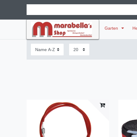
Garten
H