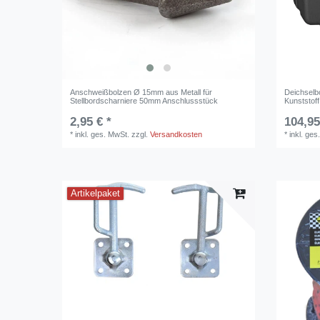
Anschweißbolzen Ø 15mm aus Metall für
Deichselb
Stellbordscharniere 50mm Anschlussstück
Kunststof
2,95 € *
104,95
*
inkl. ges. MwSt.
zzgl.
Versandkosten
*
inkl. ges
Artikelpaket