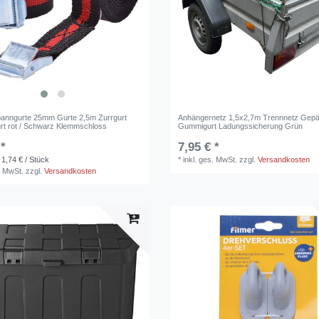
panngurte 25mm Gurte 2,5m Zurrgurt
Anhängernetz 1,5x2,7m Trennnetz Gep
t rot / Schwarz Klemmschloss
Gummigurt Ladungssicherung Grün
 *
7,95 € *
 1,74 € / Stück
*
inkl. ges. MwSt.
zzgl.
Versandkosten
. MwSt.
zzgl.
Versandkosten