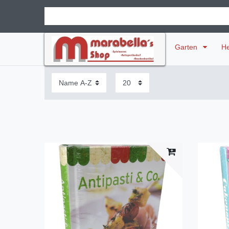
Garten
H