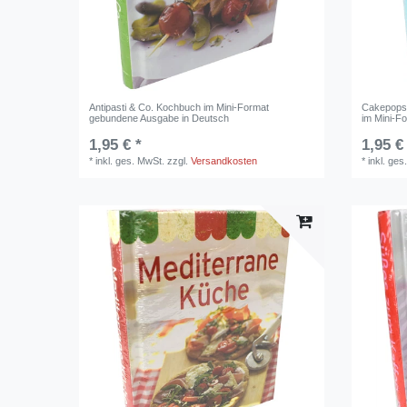
Antipasti & Co. Kochbuch im Mini-Format
Cakepops
gebundene Ausgabe in Deutsch
im Mini-F
1,95 € *
1,95 €
*
inkl. ges. MwSt.
zzgl.
Versandkosten
*
inkl. ges