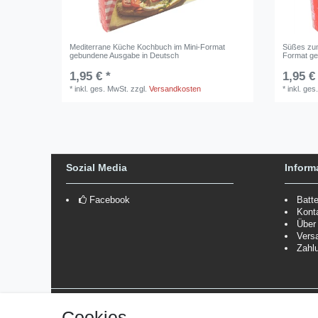
Mediterrane Küche Kochbuch im Mini-Format
Süßes zum
gebundene Ausgabe in Deutsch
Format g
1,95 € *
1,95 €
*
inkl. ges. MwSt.
zzgl.
Versandkosten
*
inkl. ges
Sozial Media
Inform
Facebook
Batt
Kont
Über
Vers
Zahl
Versanddienstleister
Cookies