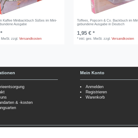
 Kaffee Minibackbuch Süßes im Mini-
Toffees, Popcorn & Co. Backbuch im Mi
ebundene Ausgabe
gebundene Ausgabe in Deutsch
 *
1,95 € *
. MwSt.
zzgl.
Versandkosten
*
inkl. ges. MwSt.
zzgl.
Versandkosten
ationen
Mein Konto
erieentsorgung
Anmelden
akt
Registrieren
 uns
Warenkorb
andarten & -kosten
ungsarten
Zahlungsmöglichkeiten