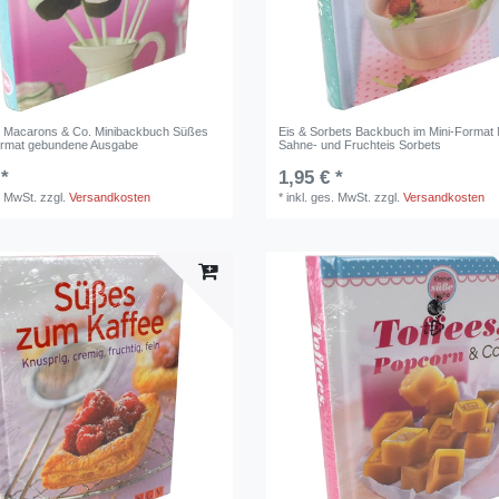
 Macarons & Co. Minibackbuch Süßes
Eis & Sorbets Backbuch im Mini-Format M
ormat gebundene Ausgabe
Sahne- und Fruchteis Sorbets
 *
1,95 € *
. MwSt.
zzgl.
Versandkosten
*
inkl. ges. MwSt.
zzgl.
Versandkosten