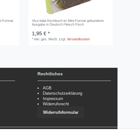
ni-Format
Viva Italia Kochbuch im Mini-Format gebundene
Ausgabe in Deutsch Fleisch Fisch
1,95 € *
*
inkl. ges. MwSt.
zzgl.
Versandkosten
Rechtliches
AGB
Datenschutzerklärung
Impressum
Widerrufsrecht
Widerrufsformular