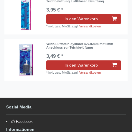
Teichbelüftung Luftblasen Belüftung
3,95 € *
In den Warenkorb
*
inkl. ges. MwSt.
zzgl.
Versandkosten
Velda Luftstein Zylinder 42x36mm mit 6mm
Anschluss zur Teichbelüftung
3,49 € *
In den Warenkorb
*
inkl. ges. MwSt.
zzgl.
Versandkosten
Sozial Media
Facebook
Informationen