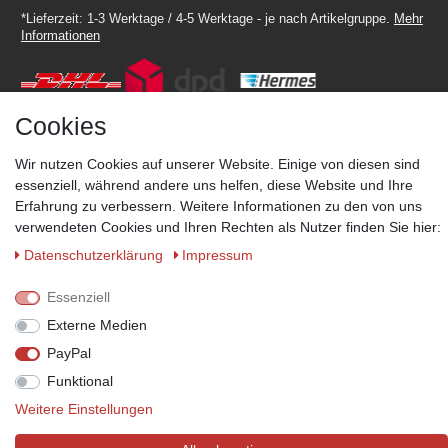
*Lieferzeit: 1-3 Werktage / 4-5 Werktage - je nach Artikelgruppe.
Mehr
Informationen
Cookies
Zahlungsmöglichkeiten
Wir nutzen Cookies auf unserer Website. Einige von diesen sind
essenziell, während andere uns helfen, diese Website und Ihre
Wir behalten uns das Recht vor im Einzelfall bestimmte
Erfahrung zu verbessern. Weitere Informationen zu den von uns
Zahlungsarten auszuschließen.
Mehr Informationen
verwendeten Cookies und Ihren Rechten als Nutzer finden Sie hier:
Daten­schutz­erklärung
Impressum
Essenziell
© Copyright 2026 Marabella´s | Alle Rechte vorbehalten. | Grundpreise
siehe Artikeldetails.
Externe Medien
PayPal
Funktional
Weitere Einstellungen