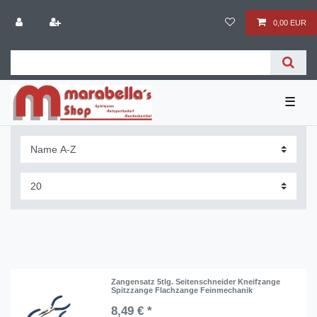
0,00 EUR
☰
Zangensatz 5tlg. Seitenschneider Kneifzange
Spitzzange Flachzange Feinmechanik
8,49 € *