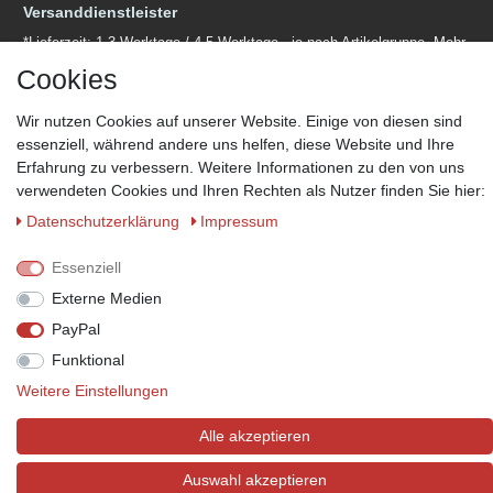
Versanddienstleister
*Lieferzeit: 1-3 Werktage / 4-5 Werktage - je nach Artikelgruppe.
Mehr
Informationen
Cookies
Wir nutzen Cookies auf unserer Website. Einige von diesen sind
essenziell, während andere uns helfen, diese Website und Ihre
Erfahrung zu verbessern. Weitere Informationen zu den von uns
verwendeten Cookies und Ihren Rechten als Nutzer finden Sie hier:
Zahlungsmöglichkeiten
Daten­schutz­erklärung
Impressum
Wir behalten uns das Recht vor im Einzelfall bestimmte
Zahlungsarten auszuschließen.
Mehr Informationen
Essenziell
Externe Medien
PayPal
© Copyright 2026 Marabella´s | Alle Rechte vorbehalten. | Grundpreise
Funktional
siehe Artikeldetails.
Weitere Einstellungen
Alle akzeptieren
Auswahl akzeptieren