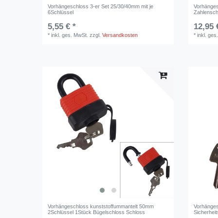
Vorhängeschloss 3-er Set 25/30/40mm mit je
Vorhänges
6Schlüssel
Zahlensch
5,55 € *
12,95 
*
inkl. ges. MwSt.
zzgl.
Versandkosten
*
inkl. ges
Vorhängeschloss kunststoffummantelt 50mm
Vorhänge
2Schlüssel 1Stück Bügelschloss Schloss
Sicherhei