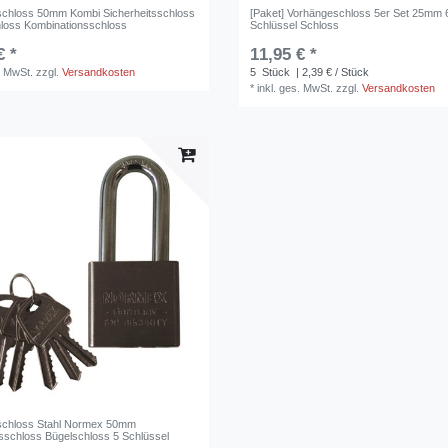
chloss 50mm Kombi Sicherheitsschloss
[Paket] Vorhängeschloss 5er Set 25mm 
loss Kombinationsschloss
Schlüssel Schloss
€ *
11,95 € *
. MwSt.
zzgl.
Versandkosten
5
Stück
| 2,39 € / Stück
*
inkl. ges. MwSt.
zzgl.
Versandkosten
schloss Stahl Normex 50mm
tsschloss Bügelschloss 5 Schlüssel