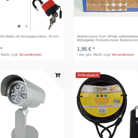
204 Weiße mit Vorhängeschloss, 40 mm
Möbelschoner Kork 28Teile selbstkleben
Möbelgleiter Parkettschoner Bodenscho
 *
1,95 € *
. MwSt.
zzgl.
Versandkosten
*
inkl. ges. MwSt.
zzgl.
Versandkosten
Artikelpaket