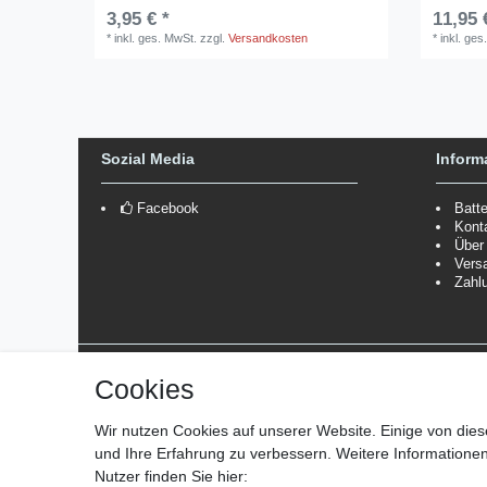
3,95 € *
11,95 
*
inkl. ges. MwSt.
zzgl.
Versandkosten
*
inkl. ges
Sozial Media
Inform
Facebook
Batt
Kont
Über
Vers
Zahl
Versanddienstleister
Cookies
*Lieferzeit: 1-3 Werktage / 4-5 Werktage - je nach Artikelgru
Wir nutzen Cookies auf unserer Website. Einige von dies
und Ihre Erfahrung zu verbessern. Weitere Information
Nutzer finden Sie hier: