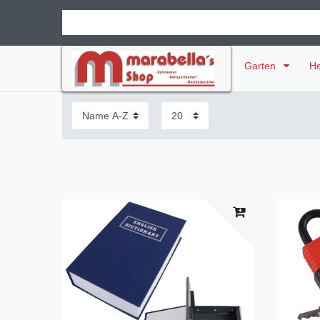
Garten
H