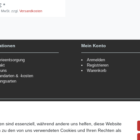
€ *
. MwSt.
zzgl.
Versandkosten
ationen
Mein Konto
erieentsorgung
Anmelden
akt
Registrieren
 uns
Warenkorb
andarten & -kosten
ungsarten
Zahlungsmöglichkeiten
ppe.
Mehr Informationen
Wir behalten uns das Recht vor
Informationen
en sind essenziell, während andere uns helfen, diese Website
en zu den von uns verwendeten Cookies und Ihren Rechten als