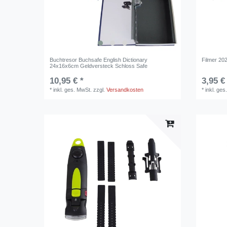
Buchtresor Buchsafe English Dictionary
Filmer 20
24x16x6cm Geldversteck Schloss Safe
10,95 € *
3,95 €
*
inkl. ges. MwSt.
zzgl.
Versandkosten
*
inkl. ges