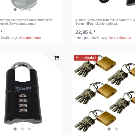
tslampe Wandlampe Kunststoff silber
[Paket] Stahlkabel 10m mit Schlaufen S
herheit Bewegungssensor
Set mit 4Fach Zahlenschloss
 *
22,95 € *
. MwSt.
zzgl.
Versandkosten
*
inkl. ges. MwSt.
zzgl.
Versandkosten
Artikelpaket