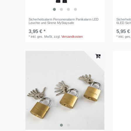
Sicherheitsalarm Personenalarm Panikalarm LED
Sicherhei
Leuchte und Sirene MyStaysafe
6LED Sic
3,95 € *
5,95 €
*
inkl. ges. MwSt.
zzgl.
Versandkosten
*
inkl. ges