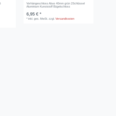
6
Vorhängeschloss Abus 40mm grün 2Schlüssel
Aluminium Kunststoff Bügelschloss
6,95 € *
*
inkl. ges. MwSt.
zzgl.
Versandkosten