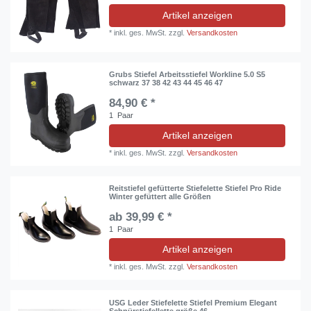
Artikel anzeigen
*
inkl. ges. MwSt.
zzgl.
Versandkosten
Grubs Stiefel Arbeitsstiefel Workline 5.0 S5
schwarz 37 38 42 43 44 45 46 47
84,90 € *
1
Paar
Artikel anzeigen
*
inkl. ges. MwSt.
zzgl.
Versandkosten
Reitstiefel gefütterte Stiefelette Stiefel Pro Ride
Winter gefüttert alle Größen
ab 39,99 € *
1
Paar
Artikel anzeigen
*
inkl. ges. MwSt.
zzgl.
Versandkosten
USG Leder Stiefelette Stiefel Premium Elegant
Schnürstiefellette größe 46