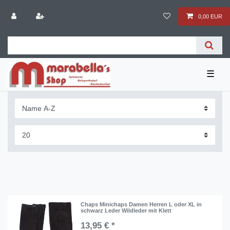
0,00 EUR
☰
Chaps Minichaps Damen Herren L oder XL in
schwarz Leder Wildleder mit Klett
13,95 € *