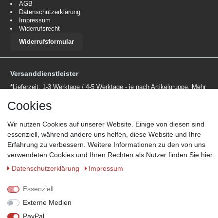
AGB
Datenschutzerklärung
Impressum
Widerrufsrecht
Widerrufsformular
Versanddienstleister
*Lieferzeit: 1-3 Werktage / 4-5 Werktage - je nach Artikelgruppe.
Mehr
Informationen
Cookies
Wir nutzen Cookies auf unserer Website. Einige von diesen sind
essenziell, während andere uns helfen, diese Website und Ihre
Erfahrung zu verbessern. Weitere Informationen zu den von uns
verwendeten Cookies und Ihren Rechten als Nutzer finden Sie hier:
Zahlungsmöglichkeiten
Daten­schutz­erklärung
Impressum
Wir behalten uns das Recht vor im Einzelfall bestimmte
Zahlungsarten auszuschließen.
Mehr Informationen
Essenziell
Externe Medien
PayPal