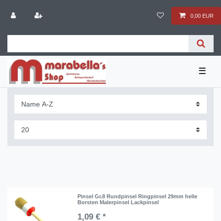
0,00 EUR
☰
Pinsel Gr.8 Rundpinsel Ringpinsel 29mm helle
Borsten Malerpinsel Lackpinsel
1,09 € *