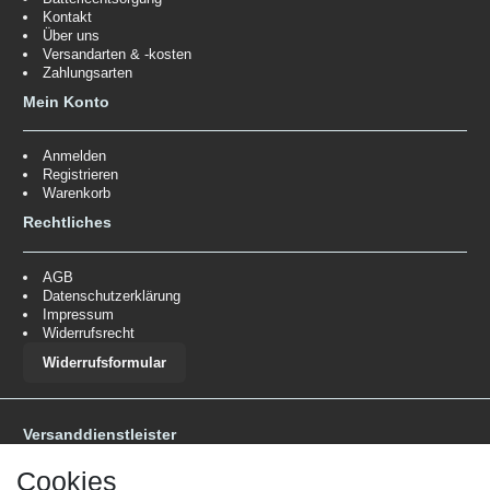
Kontakt
Über uns
Versandarten & -kosten
Zahlungsarten
Mein Konto
Anmelden
Registrieren
Warenkorb
Rechtliches
AGB
Datenschutzerklärung
Impressum
Widerrufsrecht
Widerrufsformular
Versanddienstleister
*Lieferzeit: 1-3 Werktage / 4-5 Werktage - je nach Artikelgruppe.
Mehr
Cookies
Informationen