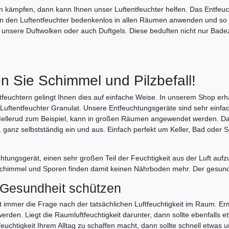
n kämpfen, dann kann Ihnen unser Luftentfeuchter helfen. Das Entfeuc
önnen den Luftentfeuchter bedenkenlos in allen Räumen anwenden und 
unsere Duftwolken oder auch Duftgels. Diese beduften nicht nur Bad
n Sie Schimmel und Pilzbefall!
tfeuchtern gelingt Ihnen dies auf einfache Weise. In unserem Shop er
Luftentfeuchter Granulat. Unsere Entfeuchtungsgeräte sind sehr einfa
Mellerud zum Beispiel, kann in großen Räumen angewendet werden. Das
st, ganz selbstständig ein und aus. Einfach perfekt um Keller, Bad oder
tungsgerät, einen sehr großen Teil der Feuchtigkeit aus der Luft aufz
chimmel und Sporen finden damit keinen Nährboden mehr. Der gesundhe
 Gesundheit schützen
immer die Frage nach der tatsächlichen Luftfeuchtigkeit im Raum. Ermi
den. Liegt die Raumluftfeuchtigkeit darunter, dann sollte ebenfalls et
uchtigkeit Ihrem Alltag zu schaffen macht, dann sollte schnell etwa