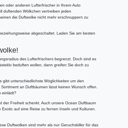
n oder anderen Lufterfrischer in Ihrem Auto
ll duftenden Wölkchen vertreiben jeden
 meinen die Duftwolke nicht mehr erschnuppern zu
l beziehungsweise abgeschaltet. Laden Sie am besten
wolke!
ngsradius des Lufterfrischers begrenzt. Doch sind es
steklo beduften wollen, dann greifen Sie doch zu
s gibt unterschiedlichste Möglichkeiten um den
ser Sortiment an Duftbäumen lässt keinen Wunsch offen.
 einlädt?
hl der Freiheit schenkt. Auch unsere Ocean Duftbaum
lke Exotic auf eine Reise zu fernen Inseln und Kulturen.
se Duftwolken sind mehr als nur Geruchskiller für das