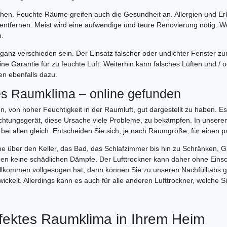
ichen. Feuchte Räume greifen auch die Gesundheit an. Allergien und 
ntfernen. Meist wird eine aufwendige und teure Renovierung nötig. 
n.
ganz verschieden sein. Der Einsatz falscher oder undichter Fenster z
 eine Garantie für zu feuchte Luft. Weiterhin kann falsches Lüften und 
n ebenfalls dazu.
les Raumklima – online gefunden
en, von hoher Feuchtigkeit in der Raumluft, gut dargestellt zu haben. E
euchtungsgerät, diese Ursache viele Probleme, zu bekämpfen. In unsere
bei allen gleich. Entscheiden Sie sich, je nach Räumgröße, für einen
he über den Keller, das Bad, das Schlafzimmer bis hin zu Schränken
ilden keine schädlichen Dämpfe. Der Lufttrockner kann daher ohne E
vollkommen vollgesogen hat, dann können Sie zu unseren Nachfülltabs 
ickelt. Allerdings kann es auch für alle anderen Lufttrockner, welche 
erfektes Raumklima in Ihrem Heim