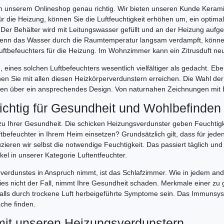
ist in unserem Onlineshop genau richtig. Wir bieten unseren Kunde Kera
 die Heizung, können Sie die Luftfeuchtigkeit erhöhen um, ein optim
 Der Behälter wird mit Leitungswasser gefüllt und an der Heizung aufg
enn das Wasser durch die Raumtemperatur langsam verdampft, können 
ftbefeuchters für die Heizung. Im Wohnzimmer kann ein Zitrusduft neu
eines solchen Luftbefeuchters wesentlich vielfältiger als gedacht. Eben
en Sie mit allen diesen Heizkörperverdunstern erreichen. Die Wahl d
en über ein ansprechendes Design. Von naturnahen Zeichnungen mit Bl
ichtig für Gesundheit und Wohlbefinden
 zu Ihrer Gesundheit. Die schicken Heizungsverdunster geben Feuchtigk
befeuchter in Ihrem Heim einsetzen? Grundsätzlich gilt, dass für jeden
ieren wir selbst die notwendige Feuchtigkeit. Das passiert täglich und 
el in unserer Kategorie Luftentfeuchter.
erdunstes in Anspruch nimmt, ist das Schlafzimmer. Wie in jedem and
t dies nicht der Fall, nimmt Ihre Gesundheit schaden. Merkmale einer z
ls durch trockene Luft herbeigeführte Symptome sein. Das Immunsystem 
ache finden.
mit unseren Heizungsverdunstern