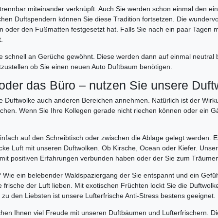
trennbar miteinander verknüpft. Auch Sie werden schon einmal den eine
chen Duftspendern können Sie diese Tradition fortsetzen. Die wundervo
en oder den Fußmatten festgesetzt hat. Falls Sie nach ein paar Tagen
.
ase schnell an Gerüche gewöhnt. Diese werden dann auf einmal neutra
estzustellen ob Sie einen neuen Auto Duftbaum benötigen.
 oder das Büro – nutzen Sie unsere Duft
e Duftwolke auch anderen Bereichen annehmen. Natürlich ist der Wirku
achen. Wenn Sie Ihre Kollegen gerade nicht riechen können oder ein Gä
infach auf den Schreibtisch oder zwischen die Ablage gelegt werden. E
e dicke Luft mit unseren Duftwolken. Ob Kirsche, Ocean oder Kiefer. Un
er mit positiven Erfahrungen verbunden haben oder der Sie zum Träumen
? Wie ein belebender Waldspaziergang der Sie entspannt und ein Gefü
die frische der Luft lieben. Mit exotischen Früchten lockt Sie die Duftwo
zu den Liebsten ist unsere Lufterfrische Anti-Stress bestens geeignet.
hen Ihnen viel Freude mit unseren Duftbäumen und Lufterfrischern. Die