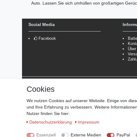
Auto. Lassen Sie sich umhüllen von großartigen Gerüch
Sozial Media
Inform
Facebook
Batt
Kont
Über
Vers
Zahl
Versanddienstleister
Cookies
*Lieferzeit: 1-3 Werktage / 4-5 Werktage - je nach Artikelgru
Wir nutzen Cookies auf unserer Website. Einige von dies
und Ihre Erfahrung zu verbessern. Weitere Information
Nutzer finden Sie hier:
Daten­schutz­erklärung
Impressum
© Copyright 2026 Marabella´s | Alle Rechte vorbehalten. | Gru
Essenziell
Externe Medien
PayPal