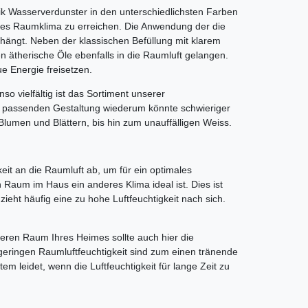
mik Wasserverdunster in den unterschiedlichsten Farben
ales Raumklima zu erreichen. Die Anwendung der die
ehängt. Neben der klassischen Befüllung mit klarem
ätherische Öle ebenfalls in die Raumluft gelangen.
e Energie freisetzen.
so vielfältig ist das Sortiment unserer
er passenden Gestaltung wiederum könnte schwieriger
umen und Blättern, bis hin zum unauffälligen Weiss.
eit an die Raumluft ab, um für ein optimales
 Raum im Haus ein anderes Klima ideal ist. Dies ist
zieht häufig eine zu hohe Luftfeuchtigkeit nach sich.
eren Raum Ihres Heimes sollte auch hier die
u geringen Raumluftfeuchtigkeit sind zum einen tränende
leidet, wenn die Luftfeuchtigkeit für lange Zeit zu