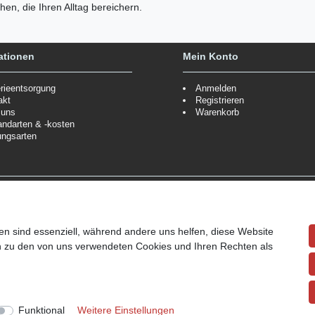
en, die Ihren Alltag bereichern.
ationen
Mein Konto
erieentsorgung
Anmelden
akt
Registrieren
 uns
Warenkorb
andarten & -kosten
ungsarten
Zahlungsmöglichkeiten
ppe.
Mehr Informationen
Wir behalten uns das Recht vor
Informationen
en sind essenziell, während andere uns helfen, diese Website
en zu den von uns verwendeten Cookies und Ihren Rechten als
ndpreise siehe Artikeldetails.
Funktional
Weitere Einstellungen