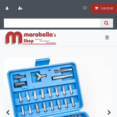
0,00 EUR
☰