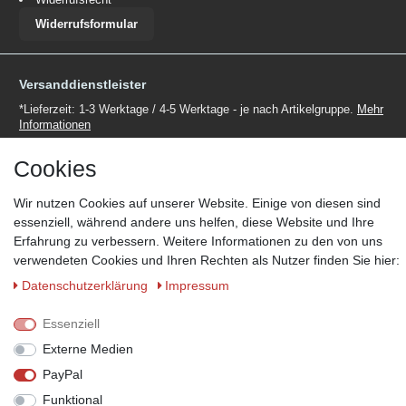
Widerrufsformular
Versanddienstleister
*Lieferzeit: 1-3 Werktage / 4-5 Werktage - je nach Artikelgruppe.
Mehr
Informationen
Cookies
Wir nutzen Cookies auf unserer Website. Einige von diesen sind
essenziell, während andere uns helfen, diese Website und Ihre
Zahlungsmöglichkeiten
Erfahrung zu verbessern. Weitere Informationen zu den von uns
verwendeten Cookies und Ihren Rechten als Nutzer finden Sie hier:
Wir behalten uns das Recht vor im Einzelfall bestimmte
Zahlungsarten auszuschließen.
Mehr Informationen
Daten­schutz­erklärung
Impressum
Essenziell
Externe Medien
© Copyright 2026 Marabella´s | Alle Rechte vorbehalten. | Grundpreise
PayPal
siehe Artikeldetails.
Funktional