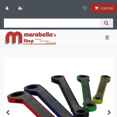
0,00 EUR
☰