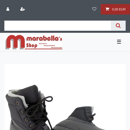
0,00 EUR
☰