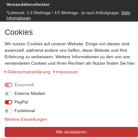
Versanddienstleister
*Lieferzeit: 1-3 Werktage / 4-5 Werktage - je nach Artikelgruppe.
Mehr
Informationen
Cookies
Wir nutzen Cookies auf unserer Website. Einige von diesen sind
essenziell, während andere uns helfen, diese Website und Ihre
Zahlungsmöglichkeiten
Erfahrung zu verbessern. Weitere Informationen zu den von uns
verwendeten Cookies und Ihren Rechten als Nutzer finden Sie hier:
Wir behalten uns das Recht vor im Einzelfall bestimmte
Zahlungsarten auszuschließen.
Mehr Informationen
Daten­schutz­erklärung
Impressum
Essenziell
Externe Medien
© Copyright 2026 Marabella´s | Alle Rechte vorbehalten. | Grundpreise
PayPal
siehe Artikeldetails.
Funktional
Weitere Einstellungen
Alle akzeptieren