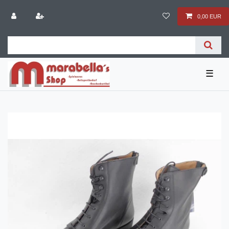
0,00 EUR
☰