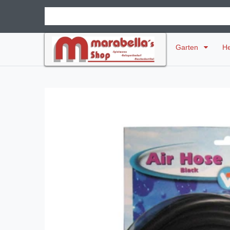
Garten
H