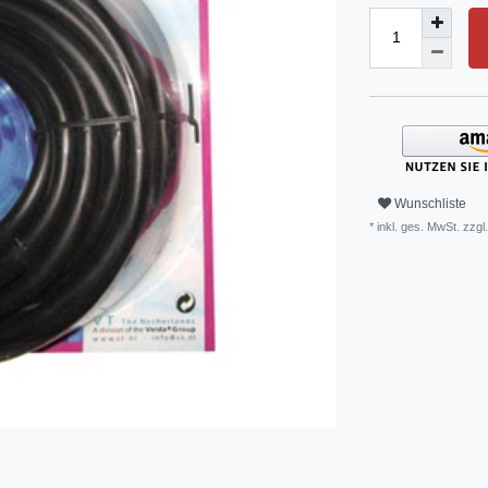
Wunschliste
* inkl. ges. MwSt. zzgl.