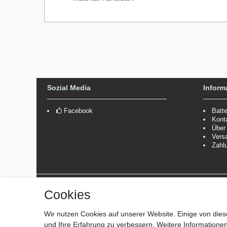
Sozial Media
Inform
Facebook
Batt
Kont
Über
Vers
Zahl
Versanddienstleister
Cookies
*Lieferzeit: 1-3 Werktage / 4-5 Werktage - je nach Artikelgru
Wir nutzen Cookies auf unserer Website. Einige von dies
und Ihre Erfahrung zu verbessern. Weitere Information