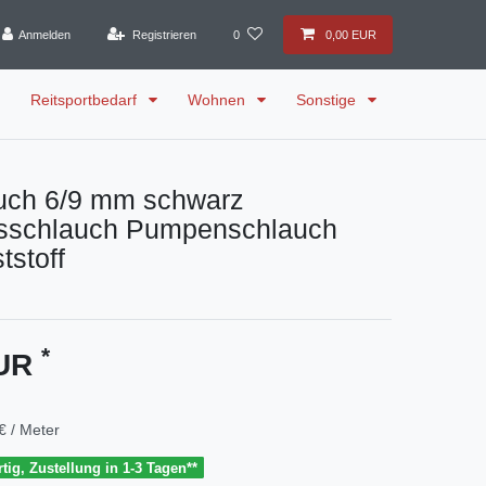
Anmelden
Registrieren
0
0,00 EUR
Reitsportbedarf
Wohnen
Sonstige
auch 6/9 mm schwarz
sschlauch Pumpenschlauch
stoff
*
EUR
€ / Meter
tig, Zustellung in 1-3 Tagen**