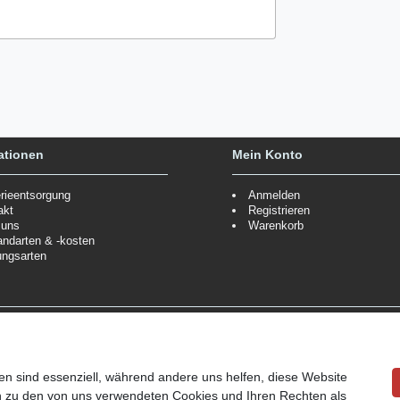
ationen
Mein Konto
erieentsorgung
Anmelden
akt
Registrieren
 uns
Warenkorb
andarten & -kosten
ungsarten
Zahlungsmöglichkeiten
ppe.
Mehr Informationen
Wir behalten uns das Recht vor
Informationen
en sind essenziell, während andere uns helfen, diese Website
en zu den von uns verwendeten Cookies und Ihren Rechten als