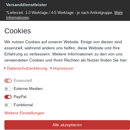
Versanddienstleister
*Lieferzeit: 1-3 Werktage / 4-5 Werktage - je nach Artikelgruppe.
Mehr
Informationen
Cookies
Wir nutzen Cookies auf unserer Website. Einige von diesen sind
essenziell, während andere uns helfen, diese Website und Ihre
Zahlungsmöglichkeiten
Erfahrung zu verbessern. Weitere Informationen zu den von uns
verwendeten Cookies und Ihren Rechten als Nutzer finden Sie hier:
Wir behalten uns das Recht vor im Einzelfall bestimmte
Zahlungsarten auszuschließen.
Mehr Informationen
Daten­schutz­erklärung
Impressum
Essenziell
Externe Medien
© Copyright 2026 Marabella´s | Alle Rechte vorbehalten. | Grundpreise
PayPal
siehe Artikeldetails.
Funktional
Weitere Einstellungen
Alle akzeptieren