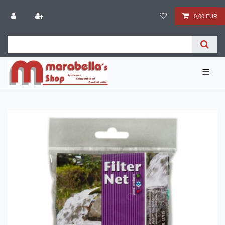
0,00 EUR
☰