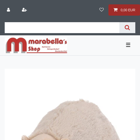
0,00 EUR
☰