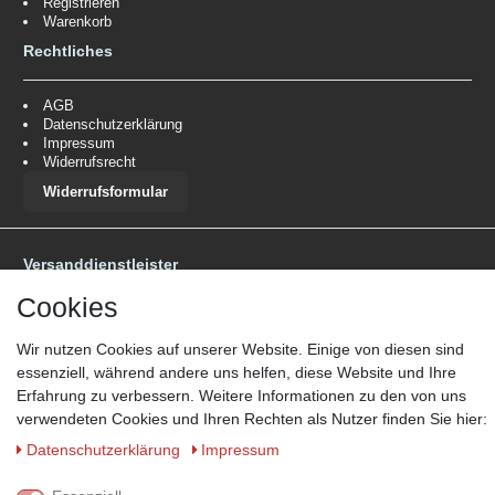
Registrieren
Warenkorb
Rechtliches
AGB
Datenschutzerklärung
Impressum
Widerrufsrecht
Widerrufsformular
Versanddienstleister
*Lieferzeit: 1-3 Werktage / 4-5 Werktage - je nach Artikelgruppe.
Mehr
Cookies
Informationen
Wir nutzen Cookies auf unserer Website. Einige von diesen sind
essenziell, während andere uns helfen, diese Website und Ihre
Erfahrung zu verbessern. Weitere Informationen zu den von uns
verwendeten Cookies und Ihren Rechten als Nutzer finden Sie hier:
Daten­schutz­erklärung
Impressum
Zahlungsmöglichkeiten
Wir behalten uns das Recht vor im Einzelfall bestimmte