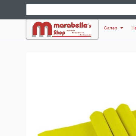
Garten
H