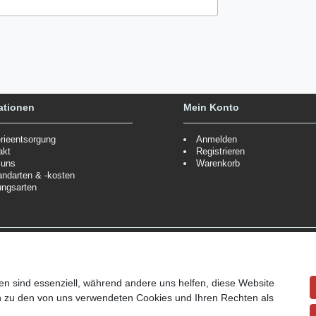
ationen
Mein Konto
erieentsorgung
Anmelden
akt
Registrieren
 uns
Warenkorb
andarten & -kosten
ungsarten
Zahlungsmöglichkeiten
ppe.
Mehr Informationen
Wir behalten uns das Recht vor
Informationen
en sind essenziell, während andere uns helfen, diese Website
en zu den von uns verwendeten Cookies und Ihren Rechten als