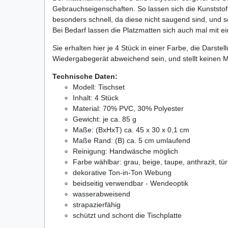
Gebrauchseigenschaften. So lassen sich die Kunststo
besonders schnell, da diese nicht saugend sind, und s
Bei Bedarf lassen die Platzmatten sich auch mal mit 
Sie erhalten hier je 4 Stück in einer Farbe, die Darst
Wiedergabegerät abweichend sein, und stellt keinen M
Technische Daten:
Modell: Tischset
Inhalt: 4 Stück
Material: 70% PVC, 30% Polyester
Gewicht: je ca. 85 g
Maße: (BxHxT) ca. 45 x 30 x 0,1 cm
Maße Rand: (B) ca. 5 cm umlaufend
Reinigung: Handwäsche möglich
Farbe wählbar: grau, beige, taupe, anthrazit, tür
dekorative Ton-in-Ton Webung
beidseitig verwendbar - Wendeoptik
wasserabweisend
strapazierfähig
schützt und schont die Tischplatte