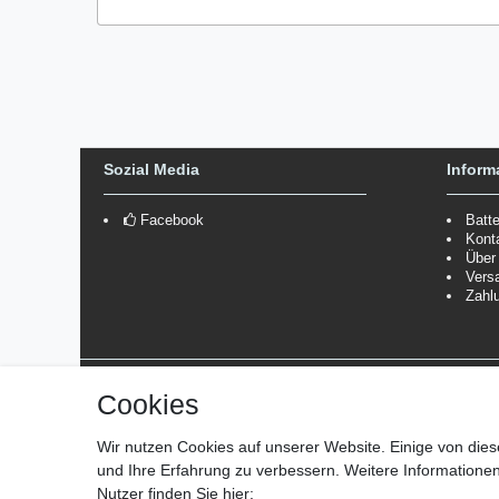
Sozial Media
Inform
Facebook
Batt
Kont
Über
Vers
Zahl
Versanddienstleister
Cookies
*Lieferzeit: 1-3 Werktage / 4-5 Werktage - je nach Artikelgru
Wir nutzen Cookies auf unserer Website. Einige von dies
und Ihre Erfahrung zu verbessern. Weitere Information
Nutzer finden Sie hier: